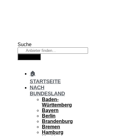
Zum
Inhalt
springen
Suche
Suche
🏠
STARTSEITE
NACH
BUNDESLAND
Baden-
Württemberg
Bayern
Berlin
Brandenburg
Bremen
Hamburg