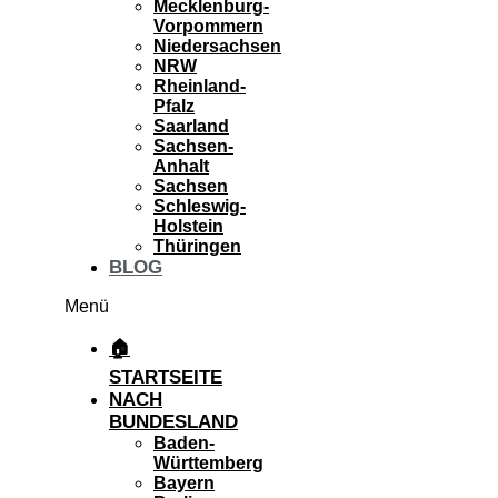
Mecklenburg-
Vorpommern
Niedersachsen
NRW
Rheinland-
Pfalz
Saarland
Sachsen-
Anhalt
Sachsen
Schleswig-
Holstein
Thüringen
BLOG
Menü
🏠
STARTSEITE
NACH
BUNDESLAND
Baden-
Württemberg
Bayern