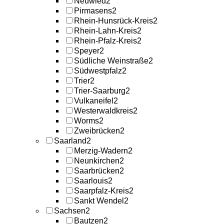
Neuwied
2
Pirmasens
2
Rhein-Hunsrück-Kreis
2
Rhein-Lahn-Kreis
2
Rhein-Pfalz-Kreis
2
Speyer
2
Südliche Weinstraße
2
Südwestpfalz
2
Trier
2
Trier-Saarburg
2
Vulkaneifel
2
Westerwaldkreis
2
Worms
2
Zweibrücken
2
Saarland
2
Merzig-Wadern
2
Neunkirchen
2
Saarbrücken
2
Saarlouis
2
Saarpfalz-Kreis
2
Sankt Wendel
2
Sachsen
2
Bautzen
2