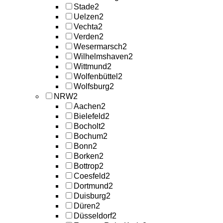
Stade
2
Uelzen
2
Vechta
2
Verden
2
Wesermarsch
2
Wilhelmshaven
2
Wittmund
2
Wolfenbüttel
2
Wolfsburg
2
NRW
2
Aachen
2
Bielefeld
2
Bocholt
2
Bochum
2
Bonn
2
Borken
2
Bottrop
2
Coesfeld
2
Dortmund
2
Duisburg
2
Düren
2
Düsseldorf
2