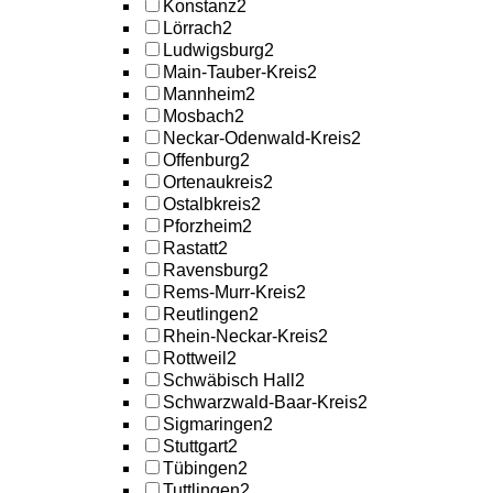
Konstanz
2
Lörrach
2
Ludwigsburg
2
Main-Tauber-Kreis
2
Mannheim
2
Mosbach
2
Neckar-Odenwald-Kreis
2
Offenburg
2
Ortenaukreis
2
Ostalbkreis
2
Pforzheim
2
Rastatt
2
Ravensburg
2
Rems-Murr-Kreis
2
Reutlingen
2
Rhein-Neckar-Kreis
2
Rottweil
2
Schwäbisch Hall
2
Schwarzwald-Baar-Kreis
2
Sigmaringen
2
Stuttgart
2
Tübingen
2
Tuttlingen
2