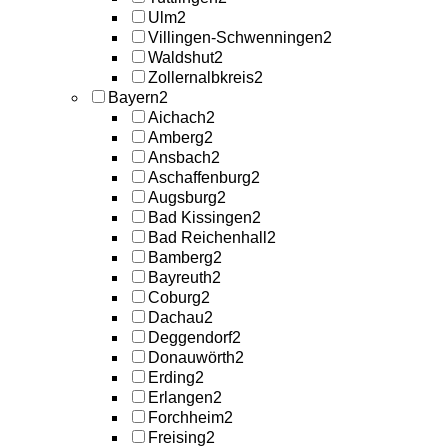
Ulm
2
Villingen-Schwenningen
2
Waldshut
2
Zollernalbkreis
2
Bayern
2
Aichach
2
Amberg
2
Ansbach
2
Aschaffenburg
2
Augsburg
2
Bad Kissingen
2
Bad Reichenhall
2
Bamberg
2
Bayreuth
2
Coburg
2
Dachau
2
Deggendorf
2
Donauwörth
2
Erding
2
Erlangen
2
Forchheim
2
Freising
2