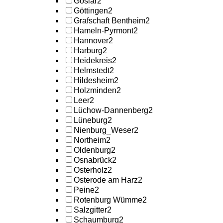
Goslar
2
Göttingen
2
Grafschaft Bentheim
2
Hameln-Pyrmont
2
Hannover
2
Harburg
2
Heidekreis
2
Helmstedt
2
Hildesheim
2
Holzminden
2
Leer
2
Lüchow-Dannenberg
2
Lüneburg
2
Nienburg_Weser
2
Northeim
2
Oldenburg
2
Osnabrück
2
Osterholz
2
Osterode am Harz
2
Peine
2
Rotenburg Wümme
2
Salzgitter
2
Schaumburg
2