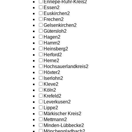
Ennepe-Ruhr-Kreis
2
Essen
2
Euskirchen
2
Frechen
2
Gelsenkirchen
2
Gütersloh
2
Hagen
2
Hamm
2
Heinsberg
2
Herford
2
Herne
2
Hochsauerlandkreis
2
Höxter
2
Iserlohn
2
Kleve
2
Köln
2
Krefeld
2
Leverkusen
2
Lippe
2
Märkischer Kreis
2
Mettmann
2
Minden-Lübbecke
2
Mönchengladbach
2