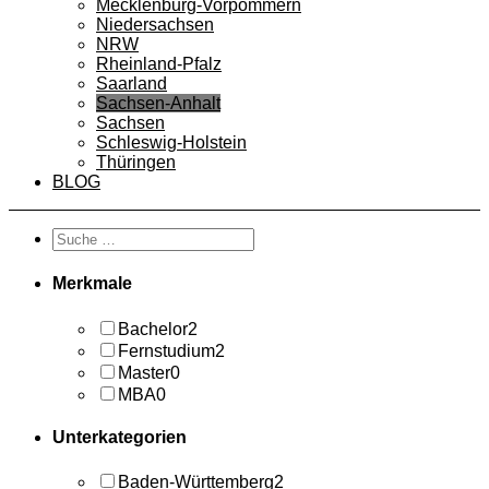
Mecklenburg-Vorpommern
Niedersachsen
NRW
Rheinland-Pfalz
Saarland
Sachsen-Anhalt
Sachsen
Schleswig-Holstein
Thüringen
BLOG
Merkmale
Bachelor
2
Fernstudium
2
Master
0
MBA
0
Unterkategorien
Baden-Württemberg
2