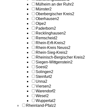
Mülheim an der Ruhr
2
Münster
2
Oberbergischer Kreis
2
Oberhausen
2
Olpe
2
Paderborn
2
Recklinghausen
2
Remscheid
2
Rhein-Erft-Kreis
2
Rhein-Kreis Neuss
2
Rhein-Sieg-Kreis
2
Rheinisch-Bergischer Kreis
2
Siegen-Wittgenstein
2
Soest
2
Solingen
2
Steinfurt
2
Unna
2
Viersen
2
Warendorf
2
Wesel
2
Wuppertal
2
Rheinland-Pfalz
2