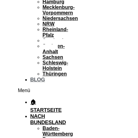
Hamburg
Mecklenburg-
Vorpommern
Niedersachsen
NRW
Rheinland-
Pfalz
Saarland
Sachsen-
Anhalt
Sachsen
Schleswig-
Holstein
Thüringen
BLOG
Menü
🏠
STARTSEITE
NACH
BUNDESLAND
Baden-
Württemberg