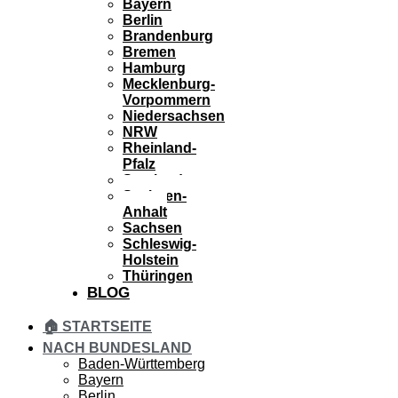
Bayern
Berlin
Brandenburg
Bremen
Hamburg
Mecklenburg-
Vorpommern
Niedersachsen
NRW
Rheinland-
Pfalz
Saarland
Sachsen-
Anhalt
Sachsen
Schleswig-
Holstein
Thüringen
BLOG
🏠 STARTSEITE
NACH BUNDESLAND
Baden-Württemberg
Bayern
Berlin