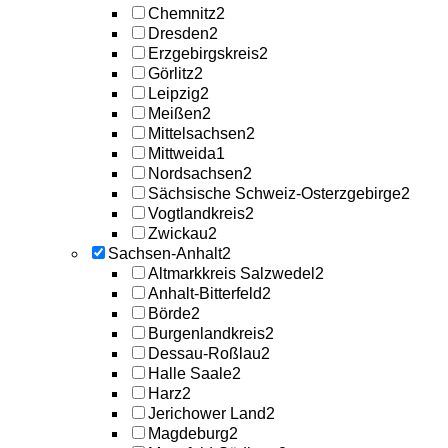
Chemnitz
2
Dresden
2
Erzgebirgskreis
2
Görlitz
2
Leipzig
2
Meißen
2
Mittelsachsen
2
Mittweida
1
Nordsachsen
2
Sächsische Schweiz-Osterzgebirge
2
Vogtlandkreis
2
Zwickau
2
Sachsen-Anhalt
2
Altmarkkreis Salzwedel
2
Anhalt-Bitterfeld
2
Börde
2
Burgenlandkreis
2
Dessau-Roßlau
2
Halle Saale
2
Harz
2
Jerichower Land
2
Magdeburg
2