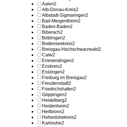
Aalen
2
Alb-Donau-Kreis
2
Albstadt-Sigmaringen
2
Bad-Mergentheim
2
Baden-Baden
2
Biberach
2
Böblingen
2
Bodenseekreis
2
Breisgau-Hochschwarzwald
2
Calw
2
Emmendingen
2
Enzkreis
2
Esslingen
2
Freiburg im Breisgau
2
Freudenstadt
2
Friedrichshafen
2
Göppingen
2
Heidelberg
2
Heidenheim
2
Heilbronn
2
Hohenlohekreis
2
Karlsruhe
2