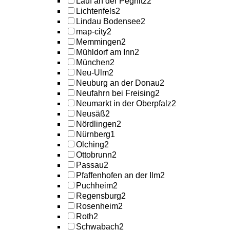
Lauf an der Pegnitz
2
Lichtenfels
2
Lindau Bodensee
2
map-city
2
Memmingen
2
Mühldorf am Inn
2
München
2
Neu-Ulm
2
Neuburg an der Donau
2
Neufahrn bei Freising
2
Neumarkt in der Oberpfalz
2
Neusäß
2
Nördlingen
2
Nürnberg
1
Olching
2
Ottobrunn
2
Passau
2
Pfaffenhofen an der Ilm
2
Puchheim
2
Regensburg
2
Rosenheim
2
Roth
2
Schwabach
2