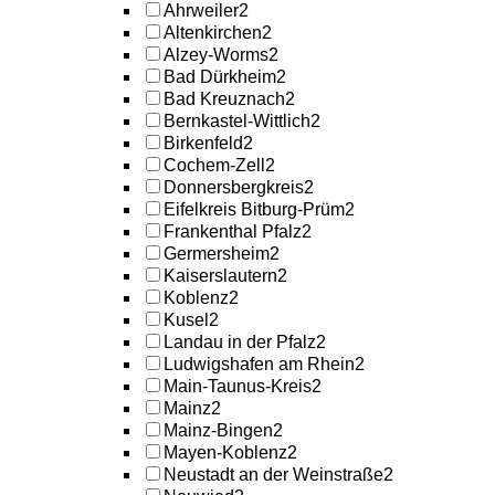
Ahrweiler
2
Altenkirchen
2
Alzey-Worms
2
Bad Dürkheim
2
Bad Kreuznach
2
Bernkastel-Wittlich
2
Birkenfeld
2
Cochem-Zell
2
Donnersbergkreis
2
Eifelkreis Bitburg-Prüm
2
Frankenthal Pfalz
2
Germersheim
2
Kaiserslautern
2
Koblenz
2
Kusel
2
Landau in der Pfalz
2
Ludwigshafen am Rhein
2
Main-Taunus-Kreis
2
Mainz
2
Mainz-Bingen
2
Mayen-Koblenz
2
Neustadt an der Weinstraße
2