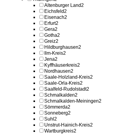
Altenburger Land
2
Eichsfeld
2
Eisenach
2
Erfurt
2
Gera
2
Gotha
2
Greiz
2
Hildburghausen
2
Ilm-Kreis
2
Jena
2
Kyffhäuserkreis
2
Nordhausen
2
Saale-Holzland-Kreis
2
Saale-Orla-Kreis
2
Saalfeld-Rudolstadt
2
Schmalkalden
2
Schmalkalden-Meiningen
2
Sömmerda
2
Sonneberg
2
Suhl
2
Unstrut-Hainich-Kreis
2
Wartburgkreis
2