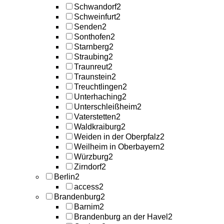
Schwandorf
2
Schweinfurt
2
Senden
2
Sonthofen
2
Starnberg
2
Straubing
2
Traunreut
2
Traunstein
2
Treuchtlingen
2
Unterhaching
2
Unterschleißheim
2
Vaterstetten
2
Waldkraiburg
2
Weiden in der Oberpfalz
2
Weilheim in Oberbayern
2
Würzburg
2
Zirndorf
2
Berlin
2
access
2
Brandenburg
2
Barnim
2
Brandenburg an der Havel
2