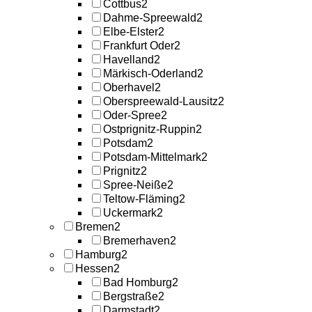
Cottbus
2
Dahme-Spreewald
2
Elbe-Elster
2
Frankfurt Oder
2
Havelland
2
Märkisch-Oderland
2
Oberhavel
2
Oberspreewald-Lausitz
2
Oder-Spree
2
Ostprignitz-Ruppin
2
Potsdam
2
Potsdam-Mittelmark
2
Prignitz
2
Spree-Neiße
2
Teltow-Fläming
2
Uckermark
2
Bremen
2
Bremerhaven
2
Hamburg
2
Hessen
2
Bad Homburg
2
Bergstraße
2
Darmstadt
2