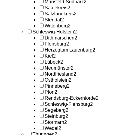
Mansfeld-Südharz
2
Saalekreis
2
Salzlandkreis
2
Stendal
2
Wittenberg
2
Schleswig-Holstein
2
Dithmarschen
2
Flensburg
2
Herzogtum Lauenburg
2
Kiel
2
Lübeck
2
Neumünster
2
Nordfriesland
2
Ostholstein
2
Pinneberg
2
Plön
2
Rendsburg-Eckernförde
2
Schleswig-Flensburg
2
Segeberg
2
Steinburg
2
Stormarn
2
Wedel
2
Thüringen
2