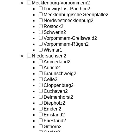
Mecklenburg-Vorpommern
2
Ludwigslust-Parchim
2
Mecklenburgische Seenplatte
2
Nordwestmecklenburg
2
Rostock
2
Schwerin
2
Vorpommern-Greifswald
2
Vorpommern-Rügen
2
Wismar
1
Niedersachsen
2
Ammerland
2
Aurich
2
Braunschweig
2
Celle
2
Cloppenburg
2
Cuxhaven
2
Delmenhorst
2
Diepholz
2
Emden
2
Emsland
2
Friesland
2
Gifhorn
2