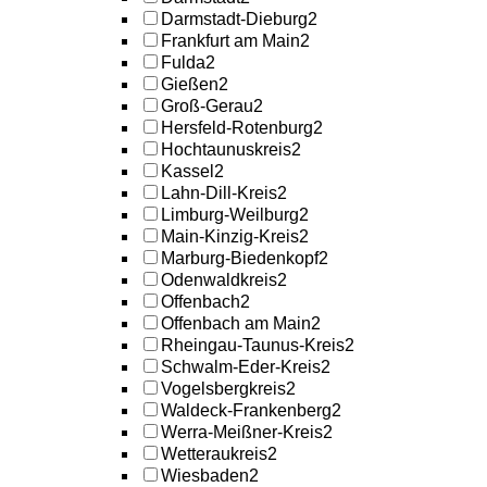
Darmstadt-Dieburg
2
Frankfurt am Main
2
Fulda
2
Gießen
2
Groß-Gerau
2
Hersfeld-Rotenburg
2
Hochtaunuskreis
2
Kassel
2
Lahn-Dill-Kreis
2
Limburg-Weilburg
2
Main-Kinzig-Kreis
2
Marburg-Biedenkopf
2
Odenwaldkreis
2
Offenbach
2
Offenbach am Main
2
Rheingau-Taunus-Kreis
2
Schwalm-Eder-Kreis
2
Vogelsbergkreis
2
Waldeck-Frankenberg
2
Werra-Meißner-Kreis
2
Wetteraukreis
2
Wiesbaden
2