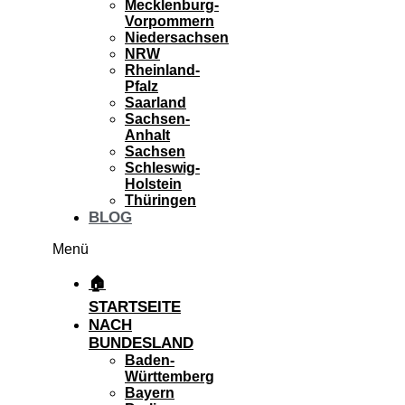
Mecklenburg-
Vorpommern
Niedersachsen
NRW
Rheinland-
Pfalz
Saarland
Sachsen-
Anhalt
Sachsen
Schleswig-
Holstein
Thüringen
BLOG
Menü
🏠
STARTSEITE
NACH
BUNDESLAND
Baden-
Württemberg
Bayern