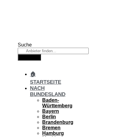
Zum
Inhalt
springen
Suche
Suche
🏠
STARTSEITE
NACH
BUNDESLAND
Baden-
Württemberg
Bayern
Berlin
Brandenburg
Bremen
Hamburg