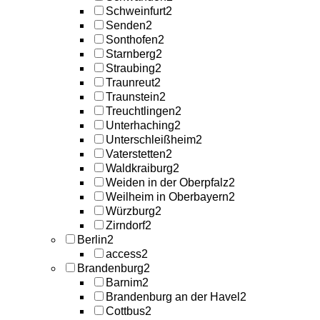
Schweinfurt
2
Senden
2
Sonthofen
2
Starnberg
2
Straubing
2
Traunreut
2
Traunstein
2
Treuchtlingen
2
Unterhaching
2
Unterschleißheim
2
Vaterstetten
2
Waldkraiburg
2
Weiden in der Oberpfalz
2
Weilheim in Oberbayern
2
Würzburg
2
Zirndorf
2
Berlin
2
access
2
Brandenburg
2
Barnim
2
Brandenburg an der Havel
2
Cottbus
2