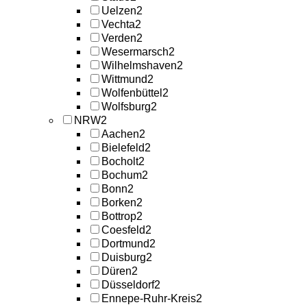
Uelzen
2
Vechta
2
Verden
2
Wesermarsch
2
Wilhelmshaven
2
Wittmund
2
Wolfenbüttel
2
Wolfsburg
2
NRW
2
Aachen
2
Bielefeld
2
Bocholt
2
Bochum
2
Bonn
2
Borken
2
Bottrop
2
Coesfeld
2
Dortmund
2
Duisburg
2
Düren
2
Düsseldorf
2
Ennepe-Ruhr-Kreis
2