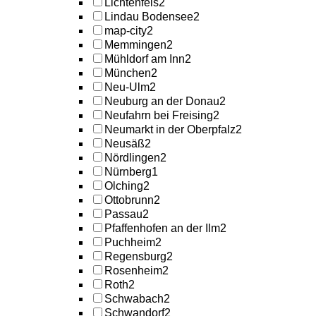
Lichtenfels
2
Lindau Bodensee
2
map-city
2
Memmingen
2
Mühldorf am Inn
2
München
2
Neu-Ulm
2
Neuburg an der Donau
2
Neufahrn bei Freising
2
Neumarkt in der Oberpfalz
2
Neusäß
2
Nördlingen
2
Nürnberg
1
Olching
2
Ottobrunn
2
Passau
2
Pfaffenhofen an der Ilm
2
Puchheim
2
Regensburg
2
Rosenheim
2
Roth
2
Schwabach
2
Schwandorf
2