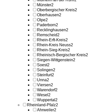
Münster
2
Oberbergischer Kreis
2
Oberhausen
2
Olpe
2
Paderborn
2
Recklinghausen
2
Remscheid
2
Rhein-Erft-Kreis
2
Rhein-Kreis Neuss
2
Rhein-Sieg-Kreis
2
Rheinisch-Bergischer Kreis
2
Siegen-Wittgenstein
2
Soest
2
Solingen
2
Steinfurt
2
Unna
2
Viersen
2
Warendorf
2
Wesel
2
Wuppertal
2
Rheinland-Pfalz
2
Ahrweiler
2