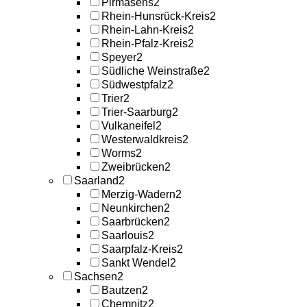
Pirmasens
2
Rhein-Hunsrück-Kreis
2
Rhein-Lahn-Kreis
2
Rhein-Pfalz-Kreis
2
Speyer
2
Südliche Weinstraße
2
Südwestpfalz
2
Trier
2
Trier-Saarburg
2
Vulkaneifel
2
Westerwaldkreis
2
Worms
2
Zweibrücken
2
Saarland
2
Merzig-Wadern
2
Neunkirchen
2
Saarbrücken
2
Saarlouis
2
Saarpfalz-Kreis
2
Sankt Wendel
2
Sachsen
2
Bautzen
2
Chemnitz
2