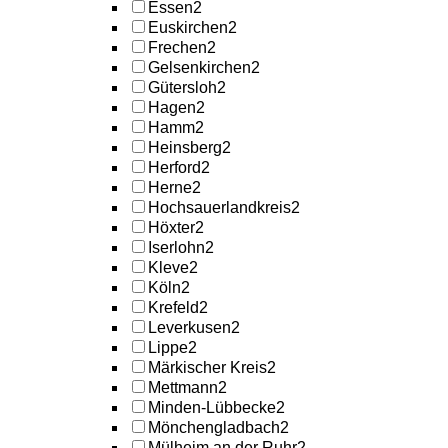
Essen
2
Euskirchen
2
Frechen
2
Gelsenkirchen
2
Gütersloh
2
Hagen
2
Hamm
2
Heinsberg
2
Herford
2
Herne
2
Hochsauerlandkreis
2
Höxter
2
Iserlohn
2
Kleve
2
Köln
2
Krefeld
2
Leverkusen
2
Lippe
2
Märkischer Kreis
2
Mettmann
2
Minden-Lübbecke
2
Mönchengladbach
2
Mülheim an der Ruhr
2