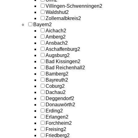
Villingen-Schwenningen
2
Waldshut
2
Zollernalbkreis
2
Bayern
2
Aichach
2
Amberg
2
Ansbach
2
Aschaffenburg
2
Augsburg
2
Bad Kissingen
2
Bad Reichenhall
2
Bamberg
2
Bayreuth
2
Coburg
2
Dachau
2
Deggendorf
2
Donauwörth
2
Erding
2
Erlangen
2
Forchheim
2
Freising
2
Friedberg
2