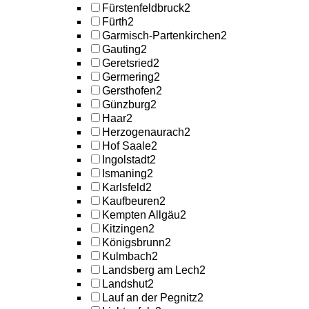
Fürstenfeldbruck
2
Fürth
2
Garmisch-Partenkirchen
2
Gauting
2
Geretsried
2
Germering
2
Gersthofen
2
Günzburg
2
Haar
2
Herzogenaurach
2
Hof Saale
2
Ingolstadt
2
Ismaning
2
Karlsfeld
2
Kaufbeuren
2
Kempten Allgäu
2
Kitzingen
2
Königsbrunn
2
Kulmbach
2
Landsberg am Lech
2
Landshut
2
Lauf an der Pegnitz
2