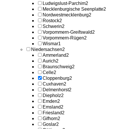
Ludwigslust-Parchim
2
Mecklenburgische Seenplatte
2
Nordwestmecklenburg
2
Rostock
2
Schwerin
2
Vorpommern-Greifswald
2
Vorpommern-Rügen
2
Wismar
1
Niedersachsen
2
Ammerland
2
Aurich
2
Braunschweig
2
Celle
2
Cloppenburg
2
Cuxhaven
2
Delmenhorst
2
Diepholz
2
Emden
2
Emsland
2
Friesland
2
Gifhorn
2
Goslar
2