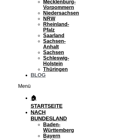
Mecklenburg-
Vorpommern
Niedersachsen
NRW
Rheinland-
Pfalz
Saarland
Sachsen-
Anhalt
Sachsen
Schleswig-
Holstein
Thüringen
BLOG
Menü
🏠
STARTSEITE
NACH
BUNDESLAND
Baden-
Württemberg
Bayern