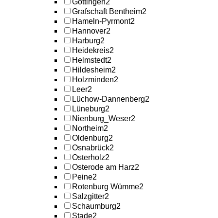
Göttingen
2
Grafschaft Bentheim
2
Hameln-Pyrmont
2
Hannover
2
Harburg
2
Heidekreis
2
Helmstedt
2
Hildesheim
2
Holzminden
2
Leer
2
Lüchow-Dannenberg
2
Lüneburg
2
Nienburg_Weser
2
Northeim
2
Oldenburg
2
Osnabrück
2
Osterholz
2
Osterode am Harz
2
Peine
2
Rotenburg Wümme
2
Salzgitter
2
Schaumburg
2
Stade
2