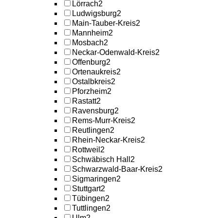
Lörrach
2
Ludwigsburg
2
Main-Tauber-Kreis
2
Mannheim
2
Mosbach
2
Neckar-Odenwald-Kreis
2
Offenburg
2
Ortenaukreis
2
Ostalbkreis
2
Pforzheim
2
Rastatt
2
Ravensburg
2
Rems-Murr-Kreis
2
Reutlingen
2
Rhein-Neckar-Kreis
2
Rottweil
2
Schwäbisch Hall
2
Schwarzwald-Baar-Kreis
2
Sigmaringen
2
Stuttgart
2
Tübingen
2
Tuttlingen
2
Ulm
2