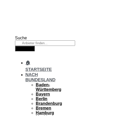
Zum
Inhalt
springen
Suche
Suche
🏠
STARTSEITE
NACH
BUNDESLAND
Baden-
Württemberg
Bayern
Berlin
Brandenburg
Bremen
Hamburg