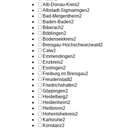
Alb-Donau-Kreis
2
Albstadt-Sigmaringen
2
Bad-Mergentheim
2
Baden-Baden
2
Biberach
2
Böblingen
2
Bodenseekreis
2
Breisgau-Hochschwarzwald
2
Calw
2
Emmendingen
2
Enzkreis
2
Esslingen
2
Freiburg im Breisgau
2
Freudenstadt
2
Friedrichshafen
2
Göppingen
2
Heidelberg
2
Heidenheim
2
Heilbronn
2
Hohenlohekreis
2
Karlsruhe
2
Konstanz
2