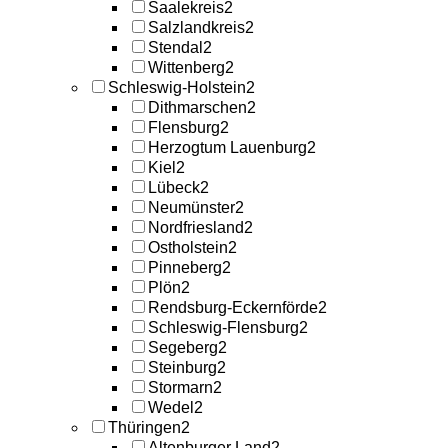
Saalekreis
2
Salzlandkreis
2
Stendal
2
Wittenberg
2
Schleswig-Holstein
2
Dithmarschen
2
Flensburg
2
Herzogtum Lauenburg
2
Kiel
2
Lübeck
2
Neumünster
2
Nordfriesland
2
Ostholstein
2
Pinneberg
2
Plön
2
Rendsburg-Eckernförde
2
Schleswig-Flensburg
2
Segeberg
2
Steinburg
2
Stormarn
2
Wedel
2
Thüringen
2
Altenburger Land
2