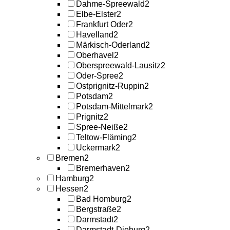
Dahme-Spreewald
2
Elbe-Elster
2
Frankfurt Oder
2
Havelland
2
Märkisch-Oderland
2
Oberhavel
2
Oberspreewald-Lausitz
2
Oder-Spree
2
Ostprignitz-Ruppin
2
Potsdam
2
Potsdam-Mittelmark
2
Prignitz
2
Spree-Neiße
2
Teltow-Fläming
2
Uckermark
2
Bremen
2
Bremerhaven
2
Hamburg
2
Hessen
2
Bad Homburg
2
Bergstraße
2
Darmstadt
2
Darmstadt-Dieburg
2