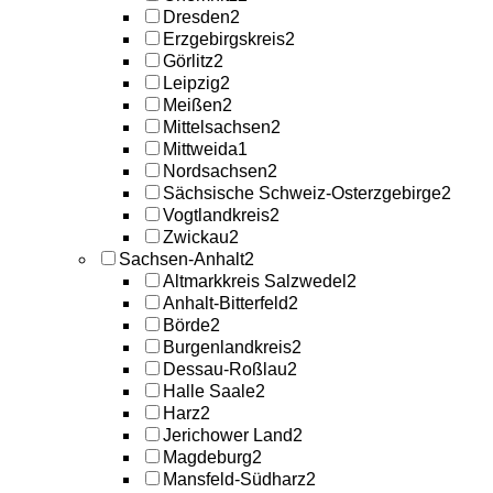
Dresden
2
Erzgebirgskreis
2
Görlitz
2
Leipzig
2
Meißen
2
Mittelsachsen
2
Mittweida
1
Nordsachsen
2
Sächsische Schweiz-Osterzgebirge
2
Vogtlandkreis
2
Zwickau
2
Sachsen-Anhalt
2
Altmarkkreis Salzwedel
2
Anhalt-Bitterfeld
2
Börde
2
Burgenlandkreis
2
Dessau-Roßlau
2
Halle Saale
2
Harz
2
Jerichower Land
2
Magdeburg
2
Mansfeld-Südharz
2