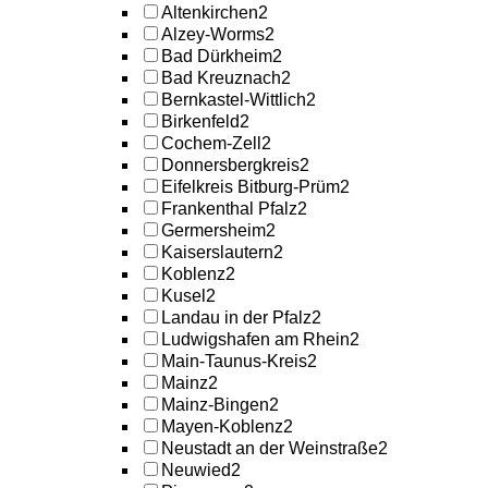
Altenkirchen
2
Alzey-Worms
2
Bad Dürkheim
2
Bad Kreuznach
2
Bernkastel-Wittlich
2
Birkenfeld
2
Cochem-Zell
2
Donnersbergkreis
2
Eifelkreis Bitburg-Prüm
2
Frankenthal Pfalz
2
Germersheim
2
Kaiserslautern
2
Koblenz
2
Kusel
2
Landau in der Pfalz
2
Ludwigshafen am Rhein
2
Main-Taunus-Kreis
2
Mainz
2
Mainz-Bingen
2
Mayen-Koblenz
2
Neustadt an der Weinstraße
2
Neuwied
2