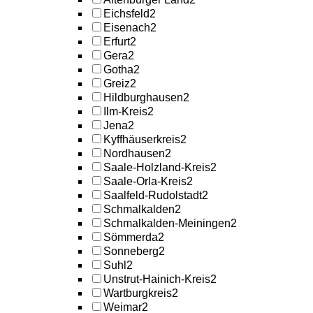
Eichsfeld
2
Eisenach
2
Erfurt
2
Gera
2
Gotha
2
Greiz
2
Hildburghausen
2
Ilm-Kreis
2
Jena
2
Kyffhäuserkreis
2
Nordhausen
2
Saale-Holzland-Kreis
2
Saale-Orla-Kreis
2
Saalfeld-Rudolstadt
2
Schmalkalden
2
Schmalkalden-Meiningen
2
Sömmerda
2
Sonneberg
2
Suhl
2
Unstrut-Hainich-Kreis
2
Wartburgkreis
2
Weimar
2