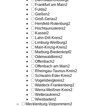
Frankfurt am Main
2
Fulda
2
Gießen
2
Groß-Gerau
2
Hersfeld-Rotenburg
2
Hochtaunuskreis
2
Kassel
2
Lahn-Dill-Kreis
2
Limburg-Weilburg
2
Main-Kinzig-Kreis
2
Marburg-Biedenkopf
2
Odenwaldkreis
2
Offenbach
2
Offenbach am Main
2
Rheingau-Taunus-Kreis
2
Schwalm-Eder-Kreis
2
Vogelsbergkreis
2
Waldeck-Frankenberg
2
Werra-Meißner-Kreis
2
Wetteraukreis
2
Wiesbaden
2
Mecklenburg-Vorpommern
2