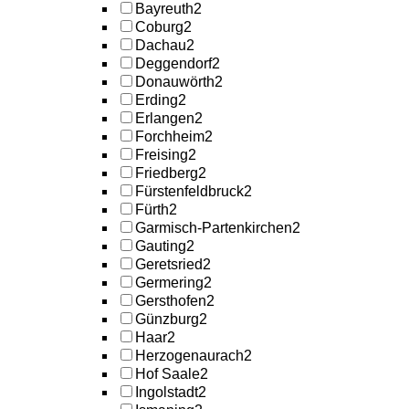
Bayreuth
2
Coburg
2
Dachau
2
Deggendorf
2
Donauwörth
2
Erding
2
Erlangen
2
Forchheim
2
Freising
2
Friedberg
2
Fürstenfeldbruck
2
Fürth
2
Garmisch-Partenkirchen
2
Gauting
2
Geretsried
2
Germering
2
Gersthofen
2
Günzburg
2
Haar
2
Herzogenaurach
2
Hof Saale
2
Ingolstadt
2