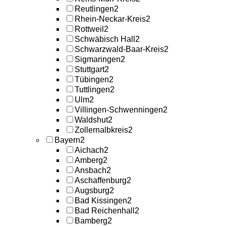
Reutlingen
2
Rhein-Neckar-Kreis
2
Rottweil
2
Schwäbisch Hall
2
Schwarzwald-Baar-Kreis
2
Sigmaringen
2
Stuttgart
2
Tübingen
2
Tuttlingen
2
Ulm
2
Villingen-Schwenningen
2
Waldshut
2
Zollernalbkreis
2
Bayern
2
Aichach
2
Amberg
2
Ansbach
2
Aschaffenburg
2
Augsburg
2
Bad Kissingen
2
Bad Reichenhall
2
Bamberg
2