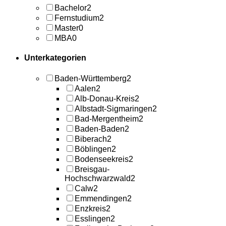
Bachelor
2
Fernstudium
2
Master
0
MBA
0
Unterkategorien
Baden-Württemberg
2
Aalen
2
Alb-Donau-Kreis
2
Albstadt-Sigmaringen
2
Bad-Mergentheim
2
Baden-Baden
2
Biberach
2
Böblingen
2
Bodenseekreis
2
Breisgau-
Hochschwarzwald
2
Calw
2
Emmendingen
2
Enzkreis
2
Esslingen
2