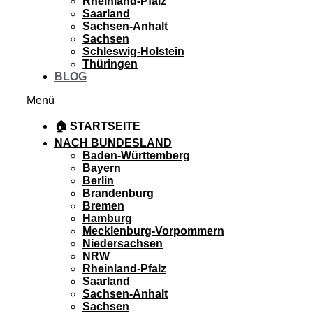
Rheinland-Pfalz
Saarland
Sachsen-Anhalt
Sachsen
Schleswig-Holstein
Thüringen
BLOG
Menü
🏠 STARTSEITE
NACH BUNDESLAND
Baden-Württemberg
Bayern
Berlin
Brandenburg
Bremen
Hamburg
Mecklenburg-Vorpommern
Niedersachsen
NRW
Rheinland-Pfalz
Saarland
Sachsen-Anhalt
Sachsen