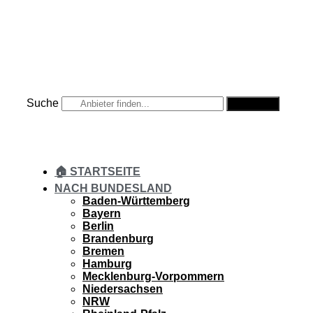
Zum
Inhalt
springen
Suche
Suche
🏠 STARTSEITE
NACH BUNDESLAND
Baden-Württemberg
Bayern
Berlin
Brandenburg
Bremen
Hamburg
Mecklenburg-Vorpommern
Niedersachsen
NRW