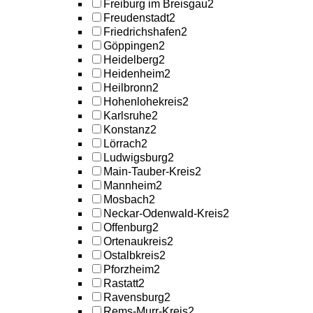
Freiburg im Breisgau
2
Freudenstadt
2
Friedrichshafen
2
Göppingen
2
Heidelberg
2
Heidenheim
2
Heilbronn
2
Hohenlohekreis
2
Karlsruhe
2
Konstanz
2
Lörrach
2
Ludwigsburg
2
Main-Tauber-Kreis
2
Mannheim
2
Mosbach
2
Neckar-Odenwald-Kreis
2
Offenburg
2
Ortenaukreis
2
Ostalbkreis
2
Pforzheim
2
Rastatt
2
Ravensburg
2
Rems-Murr-Kreis
2