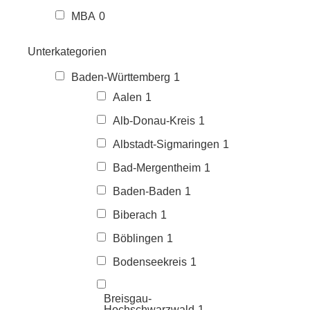
MBA
0
Unterkategorien
Baden-Württemberg
1
Aalen
1
Alb-Donau-Kreis
1
Albstadt-Sigmaringen
1
Bad-Mergentheim
1
Baden-Baden
1
Biberach
1
Böblingen
1
Bodenseekreis
1
Breisgau-
Hochschwarzwald
1