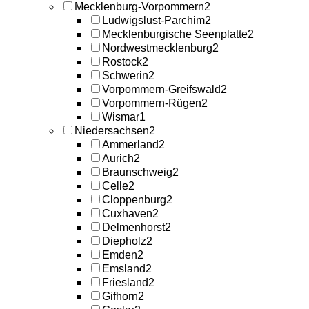
Mecklenburg-Vorpommern
2
Ludwigslust-Parchim
2
Mecklenburgische Seenplatte
2
Nordwestmecklenburg
2
Rostock
2
Schwerin
2
Vorpommern-Greifswald
2
Vorpommern-Rügen
2
Wismar
1
Niedersachsen
2
Ammerland
2
Aurich
2
Braunschweig
2
Celle
2
Cloppenburg
2
Cuxhaven
2
Delmenhorst
2
Diepholz
2
Emden
2
Emsland
2
Friesland
2
Gifhorn
2