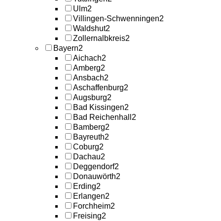
Ulm
2
Villingen-Schwenningen
2
Waldshut
2
Zollernalbkreis
2
Bayern
2
Aichach
2
Amberg
2
Ansbach
2
Aschaffenburg
2
Augsburg
2
Bad Kissingen
2
Bad Reichenhall
2
Bamberg
2
Bayreuth
2
Coburg
2
Dachau
2
Deggendorf
2
Donauwörth
2
Erding
2
Erlangen
2
Forchheim
2
Freising
2