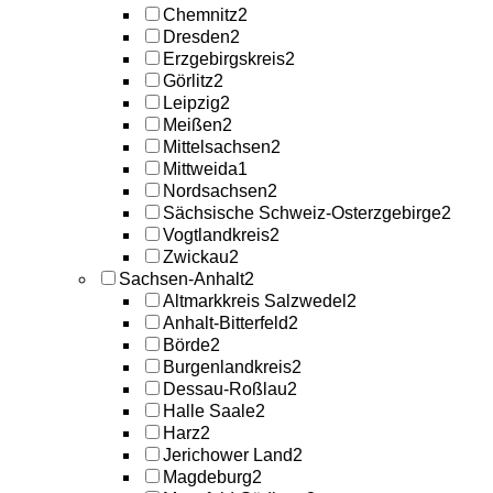
Chemnitz
2
Dresden
2
Erzgebirgskreis
2
Görlitz
2
Leipzig
2
Meißen
2
Mittelsachsen
2
Mittweida
1
Nordsachsen
2
Sächsische Schweiz-Osterzgebirge
2
Vogtlandkreis
2
Zwickau
2
Sachsen-Anhalt
2
Altmarkkreis Salzwedel
2
Anhalt-Bitterfeld
2
Börde
2
Burgenlandkreis
2
Dessau-Roßlau
2
Halle Saale
2
Harz
2
Jerichower Land
2
Magdeburg
2