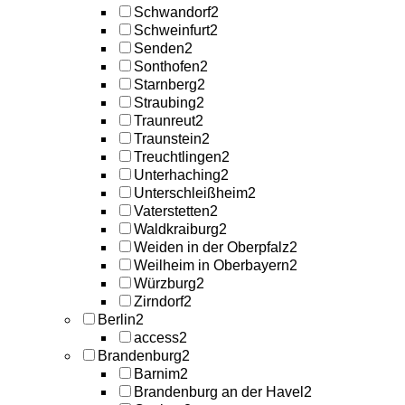
Schwandorf
2
Schweinfurt
2
Senden
2
Sonthofen
2
Starnberg
2
Straubing
2
Traunreut
2
Traunstein
2
Treuchtlingen
2
Unterhaching
2
Unterschleißheim
2
Vaterstetten
2
Waldkraiburg
2
Weiden in der Oberpfalz
2
Weilheim in Oberbayern
2
Würzburg
2
Zirndorf
2
Berlin
2
access
2
Brandenburg
2
Barnim
2
Brandenburg an der Havel
2