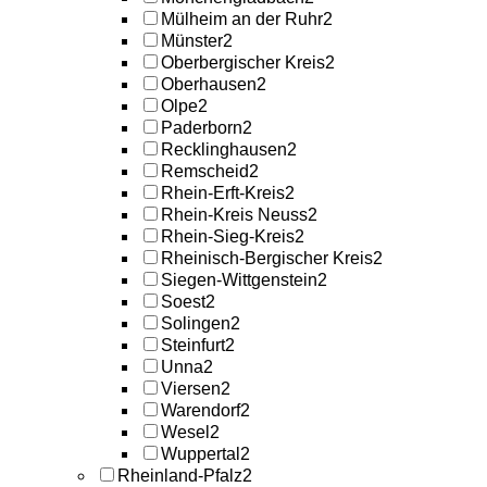
Mülheim an der Ruhr
2
Münster
2
Oberbergischer Kreis
2
Oberhausen
2
Olpe
2
Paderborn
2
Recklinghausen
2
Remscheid
2
Rhein-Erft-Kreis
2
Rhein-Kreis Neuss
2
Rhein-Sieg-Kreis
2
Rheinisch-Bergischer Kreis
2
Siegen-Wittgenstein
2
Soest
2
Solingen
2
Steinfurt
2
Unna
2
Viersen
2
Warendorf
2
Wesel
2
Wuppertal
2
Rheinland-Pfalz
2