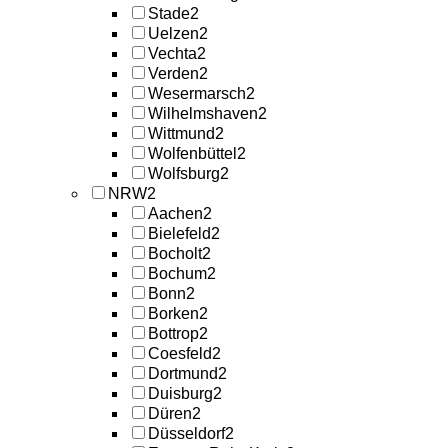
Stade
2
Uelzen
2
Vechta
2
Verden
2
Wesermarsch
2
Wilhelmshaven
2
Wittmund
2
Wolfenbüttel
2
Wolfsburg
2
NRW
2
Aachen
2
Bielefeld
2
Bocholt
2
Bochum
2
Bonn
2
Borken
2
Bottrop
2
Coesfeld
2
Dortmund
2
Duisburg
2
Düren
2
Düsseldorf
2