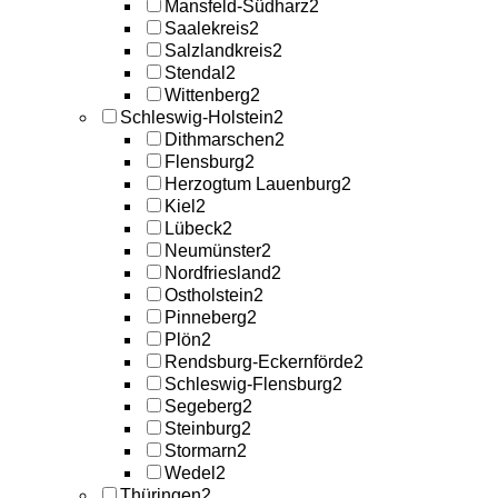
Mansfeld-Südharz
2
Saalekreis
2
Salzlandkreis
2
Stendal
2
Wittenberg
2
Schleswig-Holstein
2
Dithmarschen
2
Flensburg
2
Herzogtum Lauenburg
2
Kiel
2
Lübeck
2
Neumünster
2
Nordfriesland
2
Ostholstein
2
Pinneberg
2
Plön
2
Rendsburg-Eckernförde
2
Schleswig-Flensburg
2
Segeberg
2
Steinburg
2
Stormarn
2
Wedel
2
Thüringen
2