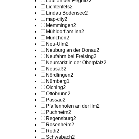
Lauf an der Pegnitz
2
Lichtenfels
2
Lindau Bodensee
2
map-city
2
Memmingen
2
Mühldorf am Inn
2
München
2
Neu-Ulm
2
Neuburg an der Donau
2
Neufahrn bei Freising
2
Neumarkt in der Oberpfalz
2
Neusäß
2
Nördlingen
2
Nürnberg
1
Olching
2
Ottobrunn
2
Passau
2
Pfaffenhofen an der Ilm
2
Puchheim
2
Regensburg
2
Rosenheim
2
Roth
2
Schwabach
2