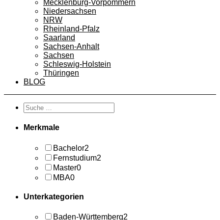
Mecklenburg-Vorpommern
Niedersachsen
NRW
Rheinland-Pfalz
Saarland
Sachsen-Anhalt
Sachsen
Schleswig-Holstein
Thüringen
BLOG
Merkmale
Bachelor
2
Fernstudium
2
Master
0
MBA
0
Unterkategorien
Baden-Württemberg
2