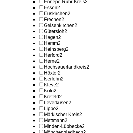
Ennepe-Ruhr-Kreis
2
Essen
2
Euskirchen
2
Frechen
2
Gelsenkirchen
2
Gütersloh
2
Hagen
2
Hamm
2
Heinsberg
2
Herford
2
Herne
2
Hochsauerlandkreis
2
Höxter
2
Iserlohn
2
Kleve
2
Köln
2
Krefeld
2
Leverkusen
2
Lippe
2
Märkischer Kreis
2
Mettmann
2
Minden-Lübbecke
2
Mönchengladbach
2