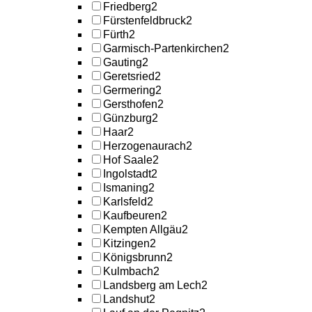
Friedberg
2
Fürstenfeldbruck
2
Fürth
2
Garmisch-Partenkirchen
2
Gauting
2
Geretsried
2
Germering
2
Gersthofen
2
Günzburg
2
Haar
2
Herzogenaurach
2
Hof Saale
2
Ingolstadt
2
Ismaning
2
Karlsfeld
2
Kaufbeuren
2
Kempten Allgäu
2
Kitzingen
2
Königsbrunn
2
Kulmbach
2
Landsberg am Lech
2
Landshut
2