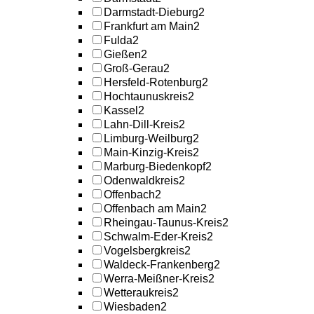
Darmstadt-Dieburg
2
Frankfurt am Main
2
Fulda
2
Gießen
2
Groß-Gerau
2
Hersfeld-Rotenburg
2
Hochtaunuskreis
2
Kassel
2
Lahn-Dill-Kreis
2
Limburg-Weilburg
2
Main-Kinzig-Kreis
2
Marburg-Biedenkopf
2
Odenwaldkreis
2
Offenbach
2
Offenbach am Main
2
Rheingau-Taunus-Kreis
2
Schwalm-Eder-Kreis
2
Vogelsbergkreis
2
Waldeck-Frankenberg
2
Werra-Meißner-Kreis
2
Wetteraukreis
2
Wiesbaden
2