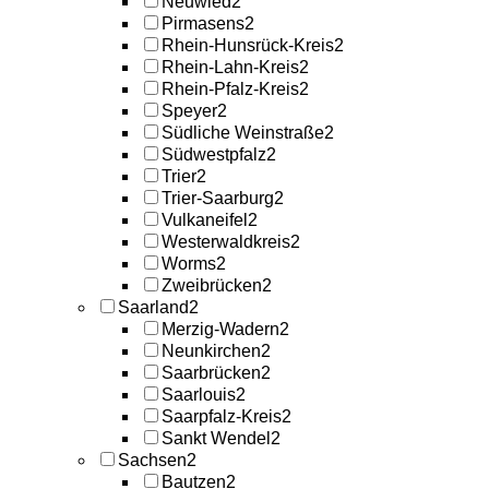
Neuwied
2
Pirmasens
2
Rhein-Hunsrück-Kreis
2
Rhein-Lahn-Kreis
2
Rhein-Pfalz-Kreis
2
Speyer
2
Südliche Weinstraße
2
Südwestpfalz
2
Trier
2
Trier-Saarburg
2
Vulkaneifel
2
Westerwaldkreis
2
Worms
2
Zweibrücken
2
Saarland
2
Merzig-Wadern
2
Neunkirchen
2
Saarbrücken
2
Saarlouis
2
Saarpfalz-Kreis
2
Sankt Wendel
2
Sachsen
2
Bautzen
2