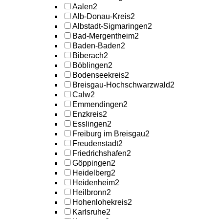
Aalen
2
Alb-Donau-Kreis
2
Albstadt-Sigmaringen
2
Bad-Mergentheim
2
Baden-Baden
2
Biberach
2
Böblingen
2
Bodenseekreis
2
Breisgau-Hochschwarzwald
2
Calw
2
Emmendingen
2
Enzkreis
2
Esslingen
2
Freiburg im Breisgau
2
Freudenstadt
2
Friedrichshafen
2
Göppingen
2
Heidelberg
2
Heidenheim
2
Heilbronn
2
Hohenlohekreis
2
Karlsruhe
2