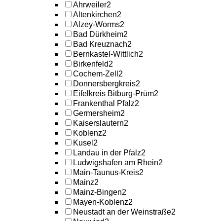
Ahrweiler
2
Altenkirchen
2
Alzey-Worms
2
Bad Dürkheim
2
Bad Kreuznach
2
Bernkastel-Wittlich
2
Birkenfeld
2
Cochem-Zell
2
Donnersbergkreis
2
Eifelkreis Bitburg-Prüm
2
Frankenthal Pfalz
2
Germersheim
2
Kaiserslautern
2
Koblenz
2
Kusel
2
Landau in der Pfalz
2
Ludwigshafen am Rhein
2
Main-Taunus-Kreis
2
Mainz
2
Mainz-Bingen
2
Mayen-Koblenz
2
Neustadt an der Weinstraße
2