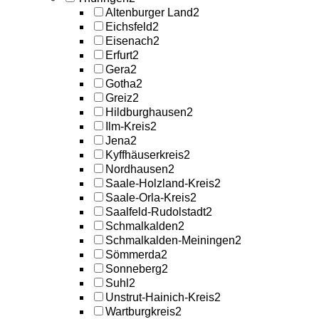
Altenburger Land
2
Eichsfeld
2
Eisenach
2
Erfurt
2
Gera
2
Gotha
2
Greiz
2
Hildburghausen
2
Ilm-Kreis
2
Jena
2
Kyffhäuserkreis
2
Nordhausen
2
Saale-Holzland-Kreis
2
Saale-Orla-Kreis
2
Saalfeld-Rudolstadt
2
Schmalkalden
2
Schmalkalden-Meiningen
2
Sömmerda
2
Sonneberg
2
Suhl
2
Unstrut-Hainich-Kreis
2
Wartburgkreis
2