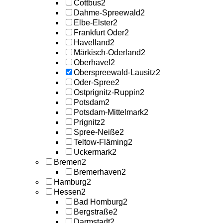
Cottbus
2
Dahme-Spreewald
2
Elbe-Elster
2
Frankfurt Oder
2
Havelland
2
Märkisch-Oderland
2
Oberhavel
2
Oberspreewald-Lausitz
2
Oder-Spree
2
Ostprignitz-Ruppin
2
Potsdam
2
Potsdam-Mittelmark
2
Prignitz
2
Spree-Neiße
2
Teltow-Fläming
2
Uckermark
2
Bremen
2
Bremerhaven
2
Hamburg
2
Hessen
2
Bad Homburg
2
Bergstraße
2
Darmstadt
2