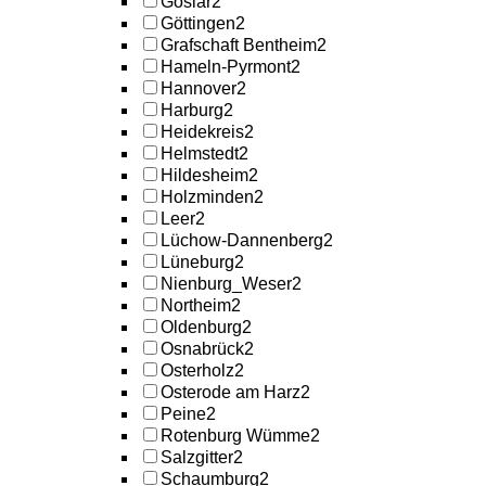
Goslar
2
Göttingen
2
Grafschaft Bentheim
2
Hameln-Pyrmont
2
Hannover
2
Harburg
2
Heidekreis
2
Helmstedt
2
Hildesheim
2
Holzminden
2
Leer
2
Lüchow-Dannenberg
2
Lüneburg
2
Nienburg_Weser
2
Northeim
2
Oldenburg
2
Osnabrück
2
Osterholz
2
Osterode am Harz
2
Peine
2
Rotenburg Wümme
2
Salzgitter
2
Schaumburg
2