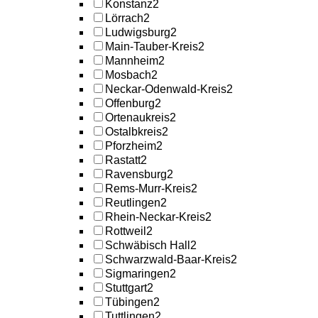
Konstanz
2
Lörrach
2
Ludwigsburg
2
Main-Tauber-Kreis
2
Mannheim
2
Mosbach
2
Neckar-Odenwald-Kreis
2
Offenburg
2
Ortenaukreis
2
Ostalbkreis
2
Pforzheim
2
Rastatt
2
Ravensburg
2
Rems-Murr-Kreis
2
Reutlingen
2
Rhein-Neckar-Kreis
2
Rottweil
2
Schwäbisch Hall
2
Schwarzwald-Baar-Kreis
2
Sigmaringen
2
Stuttgart
2
Tübingen
2
Tuttlingen
2