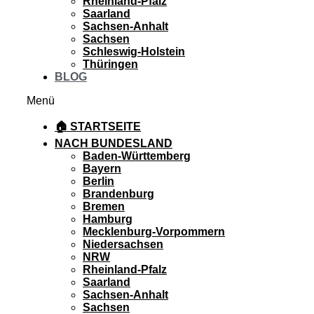
Rheinland-Pfalz
Saarland
Sachsen-Anhalt
Sachsen
Schleswig-Holstein
Thüringen
BLOG
Menü
🏠 STARTSEITE
NACH BUNDESLAND
Baden-Württemberg
Bayern
Berlin
Brandenburg
Bremen
Hamburg
Mecklenburg-Vorpommern
Niedersachsen
NRW
Rheinland-Pfalz
Saarland
Sachsen-Anhalt
Sachsen