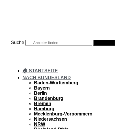
Zum
Inhalt
springen
Suche
Suche
🏠 STARTSEITE
NACH BUNDESLAND
Baden-Württemberg
Bayern
Berlin
Brandenburg
Bremen
Hamburg
Mecklenburg-Vorpommern
Niedersachsen
NRW