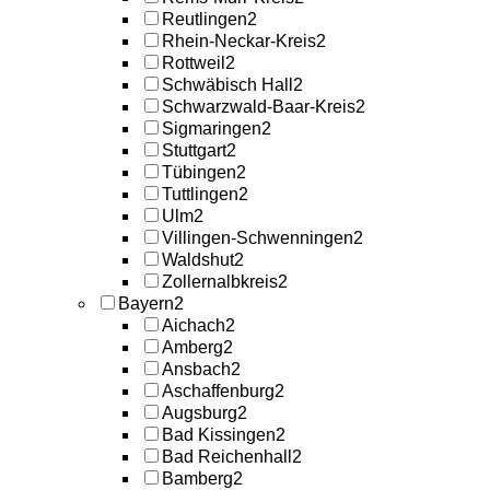
Reutlingen
2
Rhein-Neckar-Kreis
2
Rottweil
2
Schwäbisch Hall
2
Schwarzwald-Baar-Kreis
2
Sigmaringen
2
Stuttgart
2
Tübingen
2
Tuttlingen
2
Ulm
2
Villingen-Schwenningen
2
Waldshut
2
Zollernalbkreis
2
Bayern
2
Aichach
2
Amberg
2
Ansbach
2
Aschaffenburg
2
Augsburg
2
Bad Kissingen
2
Bad Reichenhall
2
Bamberg
2