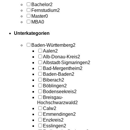
Bachelor
2
Fernstudium
2
Master
0
MBA
0
Unterkategorien
Baden-Württemberg
2
Aalen
2
Alb-Donau-Kreis
2
Albstadt-Sigmaringen
2
Bad-Mergentheim
2
Baden-Baden
2
Biberach
2
Böblingen
2
Bodenseekreis
2
Breisgau-
Hochschwarzwald
2
Calw
2
Emmendingen
2
Enzkreis
2
Esslingen
2