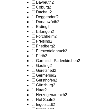
Bayreuth
2
Coburg
2
Dachau
2
Deggendorf
2
Donauwörth
2
Erding
2
Erlangen
2
Forchheim
2
Freising
2
Friedberg
2
Fürstenfeldbruck
2
Fürth
2
Garmisch-Partenkirchen
2
Gauting
2
Geretsried
2
Germering
2
Gersthofen
2
Günzburg
2
Haar
2
Herzogenaurach
2
Hof Saale
2
Ingolstadt
2