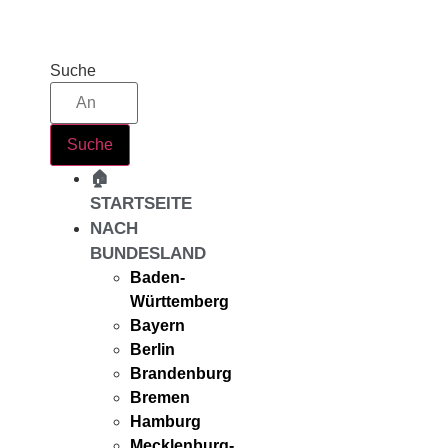
Zum
Inhalt
springen
Suche
Suche
🏠
STARTSEITE
NACH
BUNDESLAND
Baden-
Württemberg
Bayern
Berlin
Brandenburg
Bremen
Hamburg
Mecklenburg-