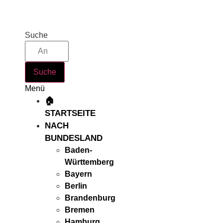
Zum
Inhalt
springen
Suche
Suche
Menü
🏠
STARTSEITE
NACH
BUNDESLAND
Baden-
Württemberg
Bayern
Berlin
Brandenburg
Bremen
Hamburg