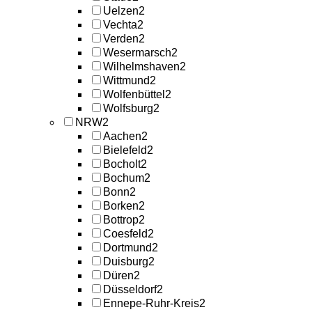
Uelzen
2
Vechta
2
Verden
2
Wesermarsch
2
Wilhelmshaven
2
Wittmund
2
Wolfenbüttel
2
Wolfsburg
2
NRW
2
Aachen
2
Bielefeld
2
Bocholt
2
Bochum
2
Bonn
2
Borken
2
Bottrop
2
Coesfeld
2
Dortmund
2
Duisburg
2
Düren
2
Düsseldorf
2
Ennepe-Ruhr-Kreis
2