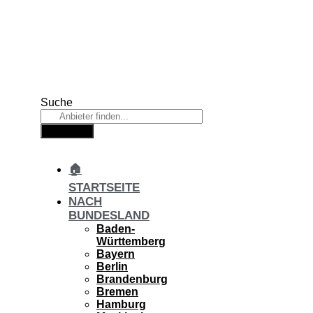
Zum
Inhalt
springen
Suche
Suche
🏠
STARTSEITE
NACH
BUNDESLAND
Baden-
Württemberg
Bayern
Berlin
Brandenburg
Bremen
Hamburg