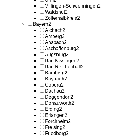
Villingen-Schwenningen
2
Waldshut
2
Zollernalbkreis
2
Bayern
2
Aichach
2
Amberg
2
Ansbach
2
Aschaffenburg
2
Augsburg
2
Bad Kissingen
2
Bad Reichenhall
2
Bamberg
2
Bayreuth
2
Coburg
2
Dachau
2
Deggendorf
2
Donauwörth
2
Erding
2
Erlangen
2
Forchheim
2
Freising
2
Friedberg
2