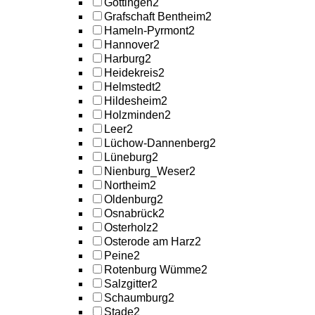
Göttingen
2
Grafschaft Bentheim
2
Hameln-Pyrmont
2
Hannover
2
Harburg
2
Heidekreis
2
Helmstedt
2
Hildesheim
2
Holzminden
2
Leer
2
Lüchow-Dannenberg
2
Lüneburg
2
Nienburg_Weser
2
Northeim
2
Oldenburg
2
Osnabrück
2
Osterholz
2
Osterode am Harz
2
Peine
2
Rotenburg Wümme
2
Salzgitter
2
Schaumburg
2
Stade
2