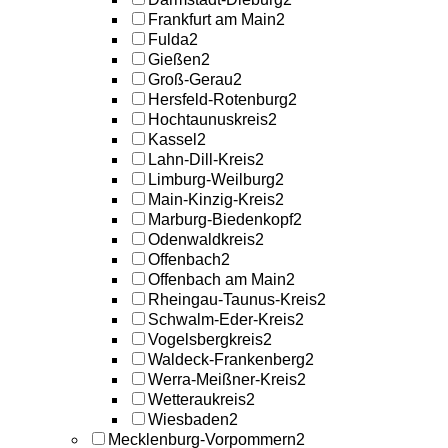
Frankfurt am Main
2
Fulda
2
Gießen
2
Groß-Gerau
2
Hersfeld-Rotenburg
2
Hochtaunuskreis
2
Kassel
2
Lahn-Dill-Kreis
2
Limburg-Weilburg
2
Main-Kinzig-Kreis
2
Marburg-Biedenkopf
2
Odenwaldkreis
2
Offenbach
2
Offenbach am Main
2
Rheingau-Taunus-Kreis
2
Schwalm-Eder-Kreis
2
Vogelsbergkreis
2
Waldeck-Frankenberg
2
Werra-Meißner-Kreis
2
Wetteraukreis
2
Wiesbaden
2
Mecklenburg-Vorpommern
2