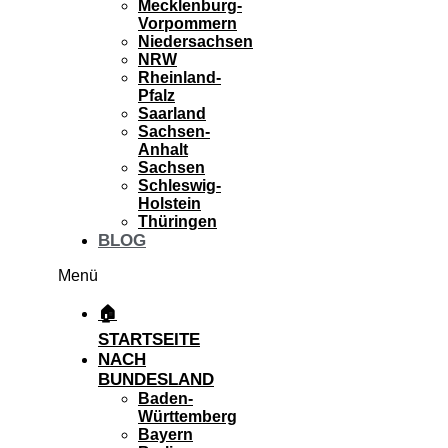
Mecklenburg-
Vorpommern
Niedersachsen
NRW
Rheinland-
Pfalz
Saarland
Sachsen-
Anhalt
Sachsen
Schleswig-
Holstein
Thüringen
BLOG
Menü
🏠
STARTSEITE
NACH
BUNDESLAND
Baden-
Württemberg
Bayern