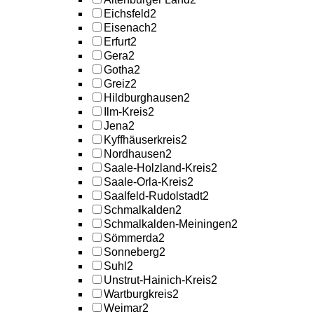
Eichsfeld
2
Eisenach
2
Erfurt
2
Gera
2
Gotha
2
Greiz
2
Hildburghausen
2
Ilm-Kreis
2
Jena
2
Kyffhäuserkreis
2
Nordhausen
2
Saale-Holzland-Kreis
2
Saale-Orla-Kreis
2
Saalfeld-Rudolstadt
2
Schmalkalden
2
Schmalkalden-Meiningen
2
Sömmerda
2
Sonneberg
2
Suhl
2
Unstrut-Hainich-Kreis
2
Wartburgkreis
2
Weimar
2