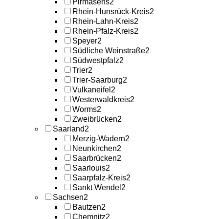
Pirmasens
2
Rhein-Hunsrück-Kreis
2
Rhein-Lahn-Kreis
2
Rhein-Pfalz-Kreis
2
Speyer
2
Südliche Weinstraße
2
Südwestpfalz
2
Trier
2
Trier-Saarburg
2
Vulkaneifel
2
Westerwaldkreis
2
Worms
2
Zweibrücken
2
Saarland
2
Merzig-Wadern
2
Neunkirchen
2
Saarbrücken
2
Saarlouis
2
Saarpfalz-Kreis
2
Sankt Wendel
2
Sachsen
2
Bautzen
2
Chemnitz
2