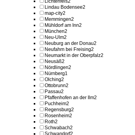
Lichtenfels
2
Lindau Bodensee
2
map-city
2
Memmingen
2
Mühldorf am Inn
2
München
2
Neu-Ulm
2
Neuburg an der Donau
2
Neufahrn bei Freising
2
Neumarkt in der Oberpfalz
2
Neusäß
2
Nördlingen
2
Nürnberg
1
Olching
2
Ottobrunn
2
Passau
2
Pfaffenhofen an der Ilm
2
Puchheim
2
Regensburg
2
Rosenheim
2
Roth
2
Schwabach
2
Schwandorf
2