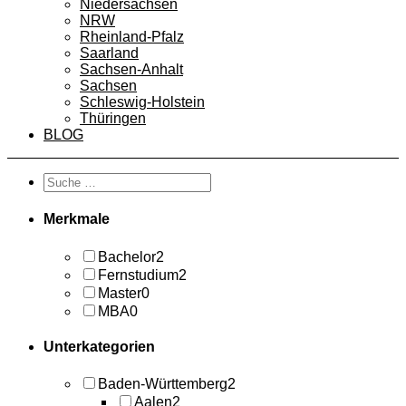
Niedersachsen
NRW
Rheinland-Pfalz
Saarland
Sachsen-Anhalt
Sachsen
Schleswig-Holstein
Thüringen
BLOG
Merkmale
Bachelor
2
Fernstudium
2
Master
0
MBA
0
Unterkategorien
Baden-Württemberg
2
Aalen
2