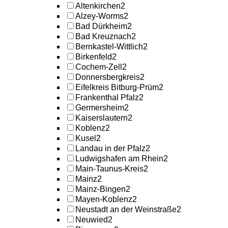
Altenkirchen
2
Alzey-Worms
2
Bad Dürkheim
2
Bad Kreuznach
2
Bernkastel-Wittlich
2
Birkenfeld
2
Cochem-Zell
2
Donnersbergkreis
2
Eifelkreis Bitburg-Prüm
2
Frankenthal Pfalz
2
Germersheim
2
Kaiserslautern
2
Koblenz
2
Kusel
2
Landau in der Pfalz
2
Ludwigshafen am Rhein
2
Main-Taunus-Kreis
2
Mainz
2
Mainz-Bingen
2
Mayen-Koblenz
2
Neustadt an der Weinstraße
2
Neuwied
2