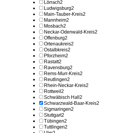
Lörrach
2
Ludwigsburg
2
Main-Tauber-Kreis
2
Mannheim
2
Mosbach
2
Neckar-Odenwald-Kreis
2
Offenburg
2
Ortenaukreis
2
Ostalbkreis
2
Pforzheim
2
Rastatt
2
Ravensburg
2
Rems-Murr-Kreis
2
Reutlingen
2
Rhein-Neckar-Kreis
2
Rottweil
2
Schwäbisch Hall
2
Schwarzwald-Baar-Kreis
2
Sigmaringen
2
Stuttgart
2
Tübingen
2
Tuttlingen
2
Ulm
2