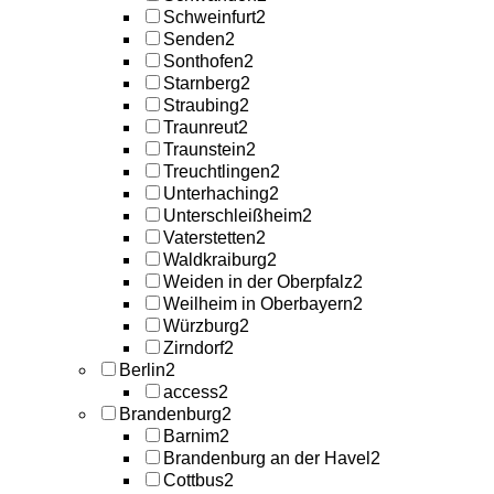
Schweinfurt
2
Senden
2
Sonthofen
2
Starnberg
2
Straubing
2
Traunreut
2
Traunstein
2
Treuchtlingen
2
Unterhaching
2
Unterschleißheim
2
Vaterstetten
2
Waldkraiburg
2
Weiden in der Oberpfalz
2
Weilheim in Oberbayern
2
Würzburg
2
Zirndorf
2
Berlin
2
access
2
Brandenburg
2
Barnim
2
Brandenburg an der Havel
2
Cottbus
2