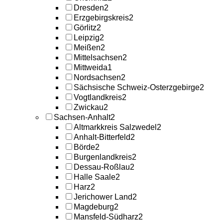
Dresden
2
Erzgebirgskreis
2
Görlitz
2
Leipzig
2
Meißen
2
Mittelsachsen
2
Mittweida
1
Nordsachsen
2
Sächsische Schweiz-Osterzgebirge
2
Vogtlandkreis
2
Zwickau
2
Sachsen-Anhalt
2
Altmarkkreis Salzwedel
2
Anhalt-Bitterfeld
2
Börde
2
Burgenlandkreis
2
Dessau-Roßlau
2
Halle Saale
2
Harz
2
Jerichower Land
2
Magdeburg
2
Mansfeld-Südharz
2