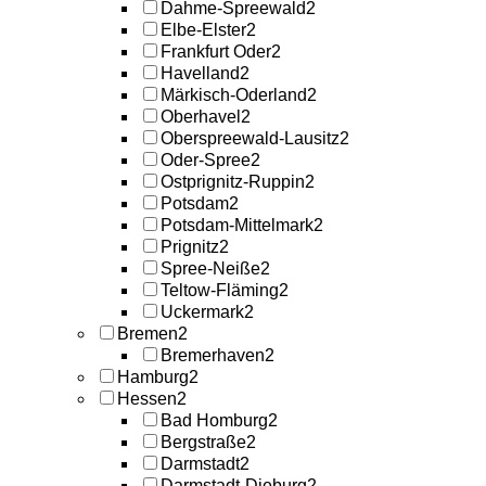
Dahme-Spreewald
2
Elbe-Elster
2
Frankfurt Oder
2
Havelland
2
Märkisch-Oderland
2
Oberhavel
2
Oberspreewald-Lausitz
2
Oder-Spree
2
Ostprignitz-Ruppin
2
Potsdam
2
Potsdam-Mittelmark
2
Prignitz
2
Spree-Neiße
2
Teltow-Fläming
2
Uckermark
2
Bremen
2
Bremerhaven
2
Hamburg
2
Hessen
2
Bad Homburg
2
Bergstraße
2
Darmstadt
2
Darmstadt-Dieburg
2