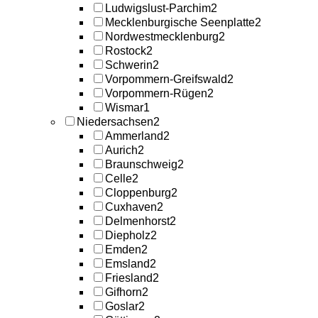
Ludwigslust-Parchim
2
Mecklenburgische Seenplatte
2
Nordwestmecklenburg
2
Rostock
2
Schwerin
2
Vorpommern-Greifswald
2
Vorpommern-Rügen
2
Wismar
1
Niedersachsen
2
Ammerland
2
Aurich
2
Braunschweig
2
Celle
2
Cloppenburg
2
Cuxhaven
2
Delmenhorst
2
Diepholz
2
Emden
2
Emsland
2
Friesland
2
Gifhorn
2
Goslar
2