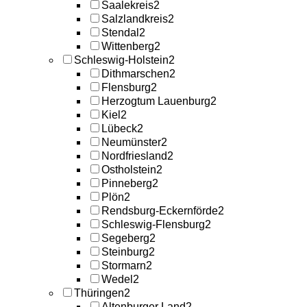
Saalekreis
2
Salzlandkreis
2
Stendal
2
Wittenberg
2
Schleswig-Holstein
2
Dithmarschen
2
Flensburg
2
Herzogtum Lauenburg
2
Kiel
2
Lübeck
2
Neumünster
2
Nordfriesland
2
Ostholstein
2
Pinneberg
2
Plön
2
Rendsburg-Eckernförde
2
Schleswig-Flensburg
2
Segeberg
2
Steinburg
2
Stormarn
2
Wedel
2
Thüringen
2
Altenburger Land
2