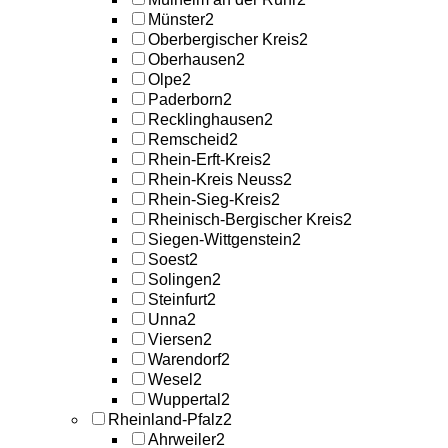
Münster
2
Oberbergischer Kreis
2
Oberhausen
2
Olpe
2
Paderborn
2
Recklinghausen
2
Remscheid
2
Rhein-Erft-Kreis
2
Rhein-Kreis Neuss
2
Rhein-Sieg-Kreis
2
Rheinisch-Bergischer Kreis
2
Siegen-Wittgenstein
2
Soest
2
Solingen
2
Steinfurt
2
Unna
2
Viersen
2
Warendorf
2
Wesel
2
Wuppertal
2
Rheinland-Pfalz
2
Ahrweiler
2