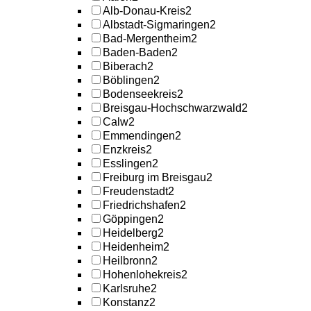
Alb-Donau-Kreis
2
Albstadt-Sigmaringen
2
Bad-Mergentheim
2
Baden-Baden
2
Biberach
2
Böblingen
2
Bodenseekreis
2
Breisgau-Hochschwarzwald
2
Calw
2
Emmendingen
2
Enzkreis
2
Esslingen
2
Freiburg im Breisgau
2
Freudenstadt
2
Friedrichshafen
2
Göppingen
2
Heidelberg
2
Heidenheim
2
Heilbronn
2
Hohenlohekreis
2
Karlsruhe
2
Konstanz
2