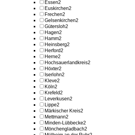
Essen
2
Euskirchen
2
Frechen
2
Gelsenkirchen
2
Gütersloh
2
Hagen
2
Hamm
2
Heinsberg
2
Herford
2
Herne
2
Hochsauerlandkreis
2
Höxter
2
Iserlohn
2
Kleve
2
Köln
2
Krefeld
2
Leverkusen
2
Lippe
2
Märkischer Kreis
2
Mettmann
2
Minden-Lübbecke
2
Mönchengladbach
2
Mülheim an der Ruhr
2