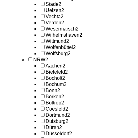
Stade
2
Uelzen
2
Vechta
2
Verden
2
Wesermarsch
2
Wilhelmshaven
2
Wittmund
2
Wolfenbüttel
2
Wolfsburg
2
NRW
2
Aachen
2
Bielefeld
2
Bocholt
2
Bochum
2
Bonn
2
Borken
2
Bottrop
2
Coesfeld
2
Dortmund
2
Duisburg
2
Düren
2
Düsseldorf
2