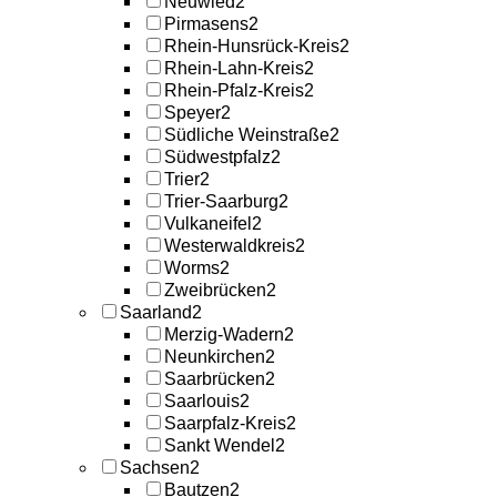
Neuwied
2
Pirmasens
2
Rhein-Hunsrück-Kreis
2
Rhein-Lahn-Kreis
2
Rhein-Pfalz-Kreis
2
Speyer
2
Südliche Weinstraße
2
Südwestpfalz
2
Trier
2
Trier-Saarburg
2
Vulkaneifel
2
Westerwaldkreis
2
Worms
2
Zweibrücken
2
Saarland
2
Merzig-Wadern
2
Neunkirchen
2
Saarbrücken
2
Saarlouis
2
Saarpfalz-Kreis
2
Sankt Wendel
2
Sachsen
2
Bautzen
2