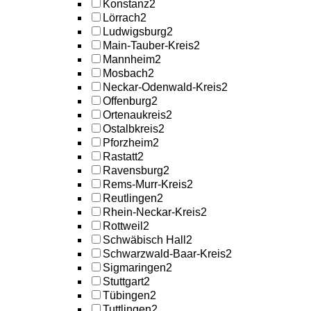
Konstanz
2
Lörrach
2
Ludwigsburg
2
Main-Tauber-Kreis
2
Mannheim
2
Mosbach
2
Neckar-Odenwald-Kreis
2
Offenburg
2
Ortenaukreis
2
Ostalbkreis
2
Pforzheim
2
Rastatt
2
Ravensburg
2
Rems-Murr-Kreis
2
Reutlingen
2
Rhein-Neckar-Kreis
2
Rottweil
2
Schwäbisch Hall
2
Schwarzwald-Baar-Kreis
2
Sigmaringen
2
Stuttgart
2
Tübingen
2
Tuttlingen
2