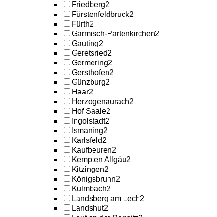
Friedberg
2
Fürstenfeldbruck
2
Fürth
2
Garmisch-Partenkirchen
2
Gauting
2
Geretsried
2
Germering
2
Gersthofen
2
Günzburg
2
Haar
2
Herzogenaurach
2
Hof Saale
2
Ingolstadt
2
Ismaning
2
Karlsfeld
2
Kaufbeuren
2
Kempten Allgäu
2
Kitzingen
2
Königsbrunn
2
Kulmbach
2
Landsberg am Lech
2
Landshut
2