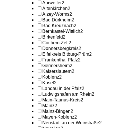
Ahrweiler
2
Altenkirchen
2
Alzey-Worms
2
Bad Dürkheim
2
Bad Kreuznach
2
Bernkastel-Wittlich
2
Birkenfeld
2
Cochem-Zell
2
Donnersbergkreis
2
Eifelkreis Bitburg-Prüm
2
Frankenthal Pfalz
2
Germersheim
2
Kaiserslautern
2
Koblenz
2
Kusel
2
Landau in der Pfalz
2
Ludwigshafen am Rhein
2
Main-Taunus-Kreis
2
Mainz
2
Mainz-Bingen
2
Mayen-Koblenz
2
Neustadt an der Weinstraße
2