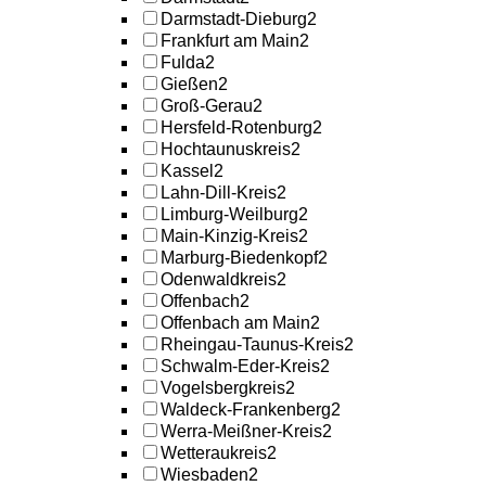
Darmstadt-Dieburg
2
Frankfurt am Main
2
Fulda
2
Gießen
2
Groß-Gerau
2
Hersfeld-Rotenburg
2
Hochtaunuskreis
2
Kassel
2
Lahn-Dill-Kreis
2
Limburg-Weilburg
2
Main-Kinzig-Kreis
2
Marburg-Biedenkopf
2
Odenwaldkreis
2
Offenbach
2
Offenbach am Main
2
Rheingau-Taunus-Kreis
2
Schwalm-Eder-Kreis
2
Vogelsbergkreis
2
Waldeck-Frankenberg
2
Werra-Meißner-Kreis
2
Wetteraukreis
2
Wiesbaden
2