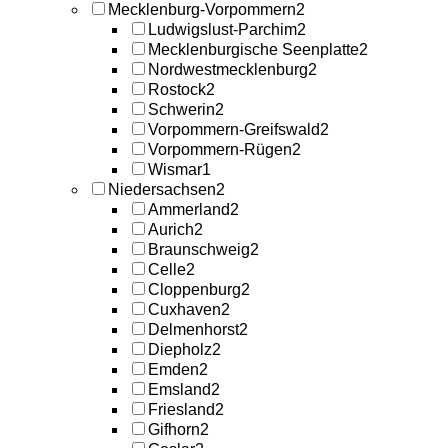
Mecklenburg-Vorpommern
2
Ludwigslust-Parchim
2
Mecklenburgische Seenplatte
2
Nordwestmecklenburg
2
Rostock
2
Schwerin
2
Vorpommern-Greifswald
2
Vorpommern-Rügen
2
Wismar
1
Niedersachsen
2
Ammerland
2
Aurich
2
Braunschweig
2
Celle
2
Cloppenburg
2
Cuxhaven
2
Delmenhorst
2
Diepholz
2
Emden
2
Emsland
2
Friesland
2
Gifhorn
2