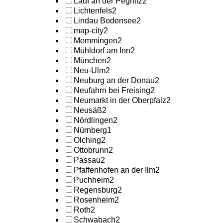
Lauf an der Pegnitz
2
Lichtenfels
2
Lindau Bodensee
2
map-city
2
Memmingen
2
Mühldorf am Inn
2
München
2
Neu-Ulm
2
Neuburg an der Donau
2
Neufahrn bei Freising
2
Neumarkt in der Oberpfalz
2
Neusäß
2
Nördlingen
2
Nürnberg
1
Olching
2
Ottobrunn
2
Passau
2
Pfaffenhofen an der Ilm
2
Puchheim
2
Regensburg
2
Rosenheim
2
Roth
2
Schwabach
2