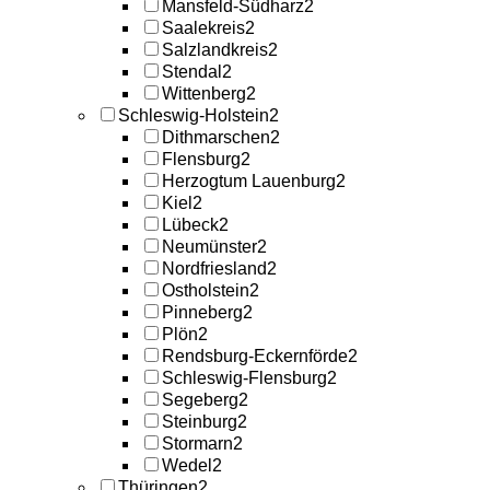
Mansfeld-Südharz
2
Saalekreis
2
Salzlandkreis
2
Stendal
2
Wittenberg
2
Schleswig-Holstein
2
Dithmarschen
2
Flensburg
2
Herzogtum Lauenburg
2
Kiel
2
Lübeck
2
Neumünster
2
Nordfriesland
2
Ostholstein
2
Pinneberg
2
Plön
2
Rendsburg-Eckernförde
2
Schleswig-Flensburg
2
Segeberg
2
Steinburg
2
Stormarn
2
Wedel
2
Thüringen
2