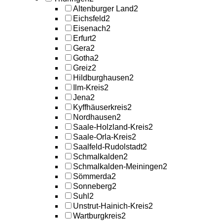
Altenburger Land
2
Eichsfeld
2
Eisenach
2
Erfurt
2
Gera
2
Gotha
2
Greiz
2
Hildburghausen
2
Ilm-Kreis
2
Jena
2
Kyffhäuserkreis
2
Nordhausen
2
Saale-Holzland-Kreis
2
Saale-Orla-Kreis
2
Saalfeld-Rudolstadt
2
Schmalkalden
2
Schmalkalden-Meiningen
2
Sömmerda
2
Sonneberg
2
Suhl
2
Unstrut-Hainich-Kreis
2
Wartburgkreis
2