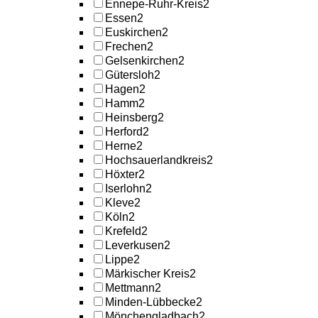
Ennepe-Ruhr-Kreis
2
Essen
2
Euskirchen
2
Frechen
2
Gelsenkirchen
2
Gütersloh
2
Hagen
2
Hamm
2
Heinsberg
2
Herford
2
Herne
2
Hochsauerlandkreis
2
Höxter
2
Iserlohn
2
Kleve
2
Köln
2
Krefeld
2
Leverkusen
2
Lippe
2
Märkischer Kreis
2
Mettmann
2
Minden-Lübbecke
2
Mönchengladbach
2