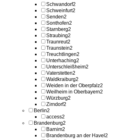
Schwandorf
2
Schweinfurt
2
Senden
2
Sonthofen
2
Starnberg
2
Straubing
2
Traunreut
2
Traunstein
2
Treuchtlingen
2
Unterhaching
2
Unterschleißheim
2
Vaterstetten
2
Waldkraiburg
2
Weiden in der Oberpfalz
2
Weilheim in Oberbayern
2
Würzburg
2
Zirndorf
2
Berlin
2
access
2
Brandenburg
2
Barnim
2
Brandenburg an der Havel
2