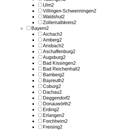
Ulm
2
Villingen-Schwenningen
2
Waldshut
2
Zollernalbkreis
2
Bayern
2
Aichach
2
Amberg
2
Ansbach
2
Aschaffenburg
2
Augsburg
2
Bad Kissingen
2
Bad Reichenhall
2
Bamberg
2
Bayreuth
2
Coburg
2
Dachau
2
Deggendorf
2
Donauwörth
2
Erding
2
Erlangen
2
Forchheim
2
Freising
2