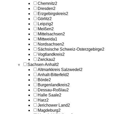
Chemnitz
2
Dresden
2
Erzgebirgskreis
2
Görlitz
2
Leipzig
2
Meißen
2
Mittelsachsen
2
Mittweida
1
Nordsachsen
2
Sächsische Schweiz-Osterzgebirge
2
Vogtlandkreis
2
Zwickau
2
Sachsen-Anhalt
2
Altmarkkreis Salzwedel
2
Anhalt-Bitterfeld
2
Börde
2
Burgenlandkreis
2
Dessau-Roßlau
2
Halle Saale
2
Harz
2
Jerichower Land
2
Magdeburg
2