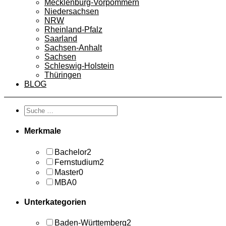
Mecklenburg-Vorpommern
Niedersachsen
NRW
Rheinland-Pfalz
Saarland
Sachsen-Anhalt
Sachsen
Schleswig-Holstein
Thüringen
BLOG
Merkmale
Bachelor
2
Fernstudium
2
Master
0
MBA
0
Unterkategorien
Baden-Württemberg
2