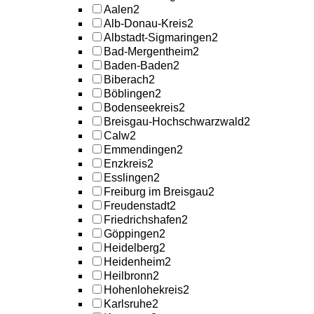
Aalen
2
Alb-Donau-Kreis
2
Albstadt-Sigmaringen
2
Bad-Mergentheim
2
Baden-Baden
2
Biberach
2
Böblingen
2
Bodenseekreis
2
Breisgau-Hochschwarzwald
2
Calw
2
Emmendingen
2
Enzkreis
2
Esslingen
2
Freiburg im Breisgau
2
Freudenstadt
2
Friedrichshafen
2
Göppingen
2
Heidelberg
2
Heidenheim
2
Heilbronn
2
Hohenlohekreis
2
Karlsruhe
2