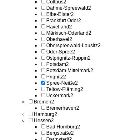
Cottbus
2
Dahme-Spreewald
2
Elbe-Elster
2
Frankfurt Oder
2
Havelland
2
Märkisch-Oderland
2
Oberhavel
2
Oberspreewald-Lausitz
2
Oder-Spree
2
Ostprignitz-Ruppin
2
Potsdam
2
Potsdam-Mittelmark
2
Prignitz
2
Spree-Neiße
2
Teltow-Fläming
2
Uckermark
2
Bremen
2
Bremerhaven
2
Hamburg
2
Hessen
2
Bad Homburg
2
Bergstraße
2
Darmstadt
2