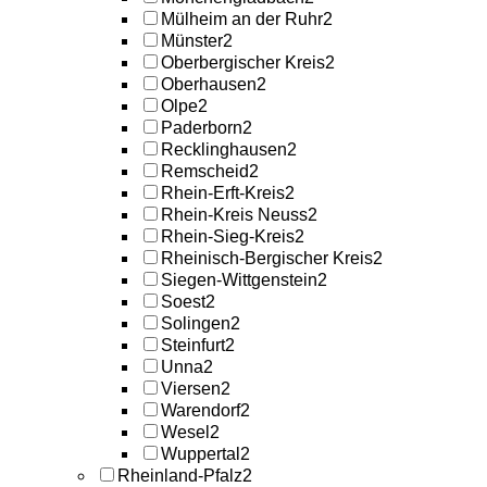
Mülheim an der Ruhr
2
Münster
2
Oberbergischer Kreis
2
Oberhausen
2
Olpe
2
Paderborn
2
Recklinghausen
2
Remscheid
2
Rhein-Erft-Kreis
2
Rhein-Kreis Neuss
2
Rhein-Sieg-Kreis
2
Rheinisch-Bergischer Kreis
2
Siegen-Wittgenstein
2
Soest
2
Solingen
2
Steinfurt
2
Unna
2
Viersen
2
Warendorf
2
Wesel
2
Wuppertal
2
Rheinland-Pfalz
2