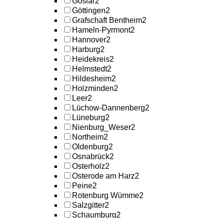
Goslar
2
Göttingen
2
Grafschaft Bentheim
2
Hameln-Pyrmont
2
Hannover
2
Harburg
2
Heidekreis
2
Helmstedt
2
Hildesheim
2
Holzminden
2
Leer
2
Lüchow-Dannenberg
2
Lüneburg
2
Nienburg_Weser
2
Northeim
2
Oldenburg
2
Osnabrück
2
Osterholz
2
Osterode am Harz
2
Peine
2
Rotenburg Wümme
2
Salzgitter
2
Schaumburg
2