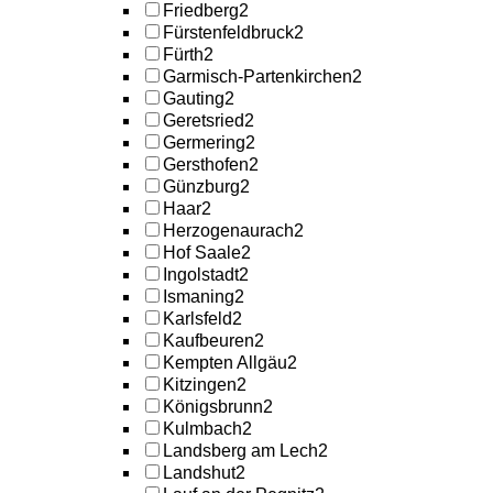
Friedberg
2
Fürstenfeldbruck
2
Fürth
2
Garmisch-Partenkirchen
2
Gauting
2
Geretsried
2
Germering
2
Gersthofen
2
Günzburg
2
Haar
2
Herzogenaurach
2
Hof Saale
2
Ingolstadt
2
Ismaning
2
Karlsfeld
2
Kaufbeuren
2
Kempten Allgäu
2
Kitzingen
2
Königsbrunn
2
Kulmbach
2
Landsberg am Lech
2
Landshut
2