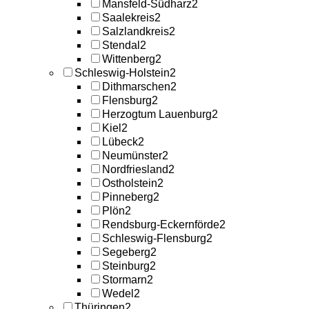
Mansfeld-Südharz
2
Saalekreis
2
Salzlandkreis
2
Stendal
2
Wittenberg
2
Schleswig-Holstein
2
Dithmarschen
2
Flensburg
2
Herzogtum Lauenburg
2
Kiel
2
Lübeck
2
Neumünster
2
Nordfriesland
2
Ostholstein
2
Pinneberg
2
Plön
2
Rendsburg-Eckernförde
2
Schleswig-Flensburg
2
Segeberg
2
Steinburg
2
Stormarn
2
Wedel
2
Thüringen
2