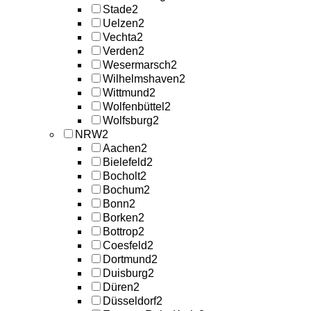
Stade
2
Uelzen
2
Vechta
2
Verden
2
Wesermarsch
2
Wilhelmshaven
2
Wittmund
2
Wolfenbüttel
2
Wolfsburg
2
NRW
2
Aachen
2
Bielefeld
2
Bocholt
2
Bochum
2
Bonn
2
Borken
2
Bottrop
2
Coesfeld
2
Dortmund
2
Duisburg
2
Düren
2
Düsseldorf
2