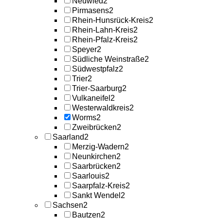
Neuwied
2
Pirmasens
2
Rhein-Hunsrück-Kreis
2
Rhein-Lahn-Kreis
2
Rhein-Pfalz-Kreis
2
Speyer
2
Südliche Weinstraße
2
Südwestpfalz
2
Trier
2
Trier-Saarburg
2
Vulkaneifel
2
Westerwaldkreis
2
Worms
2
Zweibrücken
2
Saarland
2
Merzig-Wadern
2
Neunkirchen
2
Saarbrücken
2
Saarlouis
2
Saarpfalz-Kreis
2
Sankt Wendel
2
Sachsen
2
Bautzen
2