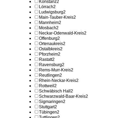
Konstanz
2
Lörrach
2
Ludwigsburg
2
Main-Tauber-Kreis
2
Mannheim
2
Mosbach
2
Neckar-Odenwald-Kreis
2
Offenburg
2
Ortenaukreis
2
Ostalbkreis
2
Pforzheim
2
Rastatt
2
Ravensburg
2
Rems-Murr-Kreis
2
Reutlingen
2
Rhein-Neckar-Kreis
2
Rottweil
2
Schwäbisch Hall
2
Schwarzwald-Baar-Kreis
2
Sigmaringen
2
Stuttgart
2
Tübingen
2
Tuttlingen
2