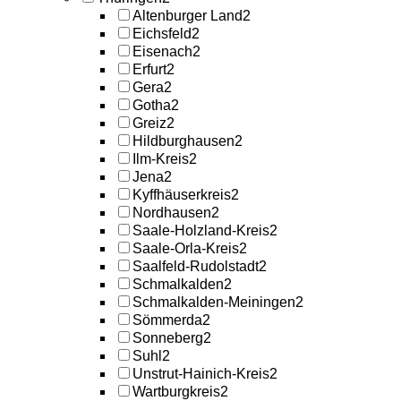
Altenburger Land
2
Eichsfeld
2
Eisenach
2
Erfurt
2
Gera
2
Gotha
2
Greiz
2
Hildburghausen
2
Ilm-Kreis
2
Jena
2
Kyffhäuserkreis
2
Nordhausen
2
Saale-Holzland-Kreis
2
Saale-Orla-Kreis
2
Saalfeld-Rudolstadt
2
Schmalkalden
2
Schmalkalden-Meiningen
2
Sömmerda
2
Sonneberg
2
Suhl
2
Unstrut-Hainich-Kreis
2
Wartburgkreis
2