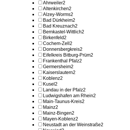
Ahrweiler
2
Altenkirchen
2
Alzey-Worms
2
Bad Dürkheim
2
Bad Kreuznach
2
Bernkastel-Wittlich
2
Birkenfeld
2
Cochem-Zell
2
Donnersbergkreis
2
Eifelkreis Bitburg-Prüm
2
Frankenthal Pfalz
2
Germersheim
2
Kaiserslautern
2
Koblenz
2
Kusel
2
Landau in der Pfalz
2
Ludwigshafen am Rhein
2
Main-Taunus-Kreis
2
Mainz
2
Mainz-Bingen
2
Mayen-Koblenz
2
Neustadt an der Weinstraße
2