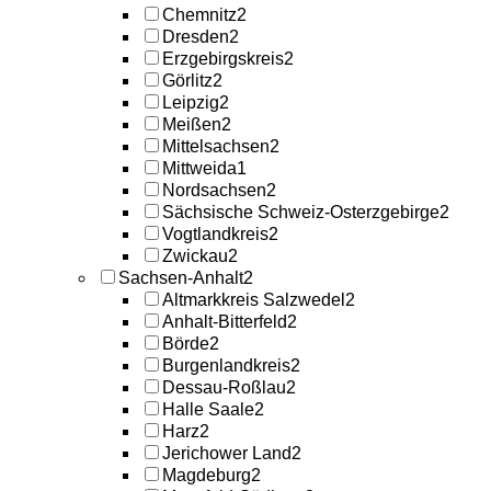
Chemnitz
2
Dresden
2
Erzgebirgskreis
2
Görlitz
2
Leipzig
2
Meißen
2
Mittelsachsen
2
Mittweida
1
Nordsachsen
2
Sächsische Schweiz-Osterzgebirge
2
Vogtlandkreis
2
Zwickau
2
Sachsen-Anhalt
2
Altmarkkreis Salzwedel
2
Anhalt-Bitterfeld
2
Börde
2
Burgenlandkreis
2
Dessau-Roßlau
2
Halle Saale
2
Harz
2
Jerichower Land
2
Magdeburg
2