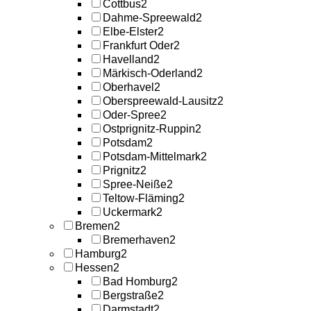
Cottbus
2
Dahme-Spreewald
2
Elbe-Elster
2
Frankfurt Oder
2
Havelland
2
Märkisch-Oderland
2
Oberhavel
2
Oberspreewald-Lausitz
2
Oder-Spree
2
Ostprignitz-Ruppin
2
Potsdam
2
Potsdam-Mittelmark
2
Prignitz
2
Spree-Neiße
2
Teltow-Fläming
2
Uckermark
2
Bremen
2
Bremerhaven
2
Hamburg
2
Hessen
2
Bad Homburg
2
Bergstraße
2
Darmstadt
2