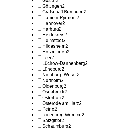
Goslar
2
Göttingen
2
Grafschaft Bentheim
2
Hameln-Pyrmont
2
Hannover
2
Harburg
2
Heidekreis
2
Helmstedt
2
Hildesheim
2
Holzminden
2
Leer
2
Lüchow-Dannenberg
2
Lüneburg
2
Nienburg_Weser
2
Northeim
2
Oldenburg
2
Osnabrück
2
Osterholz
2
Osterode am Harz
2
Peine
2
Rotenburg Wümme
2
Salzgitter
2
Schaumburg
2