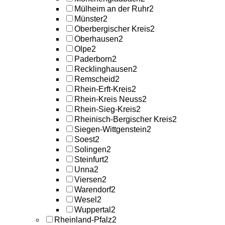
Mülheim an der Ruhr
2
Münster
2
Oberbergischer Kreis
2
Oberhausen
2
Olpe
2
Paderborn
2
Recklinghausen
2
Remscheid
2
Rhein-Erft-Kreis
2
Rhein-Kreis Neuss
2
Rhein-Sieg-Kreis
2
Rheinisch-Bergischer Kreis
2
Siegen-Wittgenstein
2
Soest
2
Solingen
2
Steinfurt
2
Unna
2
Viersen
2
Warendorf
2
Wesel
2
Wuppertal
2
Rheinland-Pfalz
2