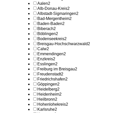
Aalen
2
Alb-Donau-Kreis
2
Albstadt-Sigmaringen
2
Bad-Mergentheim
2
Baden-Baden
2
Biberach
2
Böblingen
2
Bodenseekreis
2
Breisgau-Hochschwarzwald
2
Calw
2
Emmendingen
2
Enzkreis
2
Esslingen
2
Freiburg im Breisgau
2
Freudenstadt
2
Friedrichshafen
2
Göppingen
2
Heidelberg
2
Heidenheim
2
Heilbronn
2
Hohenlohekreis
2
Karlsruhe
2