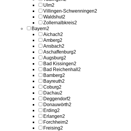
Ulm
2
Villingen-Schwenningen
2
Waldshut
2
Zollernalbkreis
2
Bayern
2
Aichach
2
Amberg
2
Ansbach
2
Aschaffenburg
2
Augsburg
2
Bad Kissingen
2
Bad Reichenhall
2
Bamberg
2
Bayreuth
2
Coburg
2
Dachau
2
Deggendorf
2
Donauwörth
2
Erding
2
Erlangen
2
Forchheim
2
Freising
2