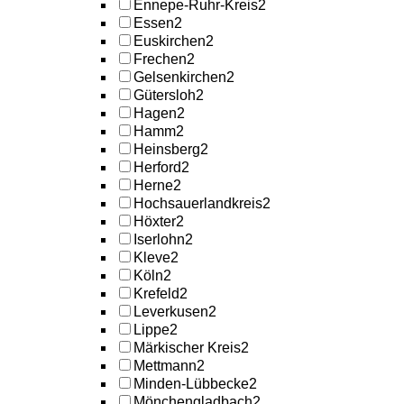
Ennepe-Ruhr-Kreis
2
Essen
2
Euskirchen
2
Frechen
2
Gelsenkirchen
2
Gütersloh
2
Hagen
2
Hamm
2
Heinsberg
2
Herford
2
Herne
2
Hochsauerlandkreis
2
Höxter
2
Iserlohn
2
Kleve
2
Köln
2
Krefeld
2
Leverkusen
2
Lippe
2
Märkischer Kreis
2
Mettmann
2
Minden-Lübbecke
2
Mönchengladbach
2