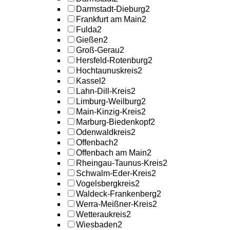
Darmstadt-Dieburg
2
Frankfurt am Main
2
Fulda
2
Gießen
2
Groß-Gerau
2
Hersfeld-Rotenburg
2
Hochtaunuskreis
2
Kassel
2
Lahn-Dill-Kreis
2
Limburg-Weilburg
2
Main-Kinzig-Kreis
2
Marburg-Biedenkopf
2
Odenwaldkreis
2
Offenbach
2
Offenbach am Main
2
Rheingau-Taunus-Kreis
2
Schwalm-Eder-Kreis
2
Vogelsbergkreis
2
Waldeck-Frankenberg
2
Werra-Meißner-Kreis
2
Wetteraukreis
2
Wiesbaden
2