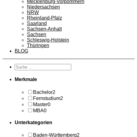
Mecklenburg-Vorpommern
Niedersachsen
NRW
Rheinland-Pfalz
Saarland
Sachsen-Anhalt
Sachsen
Schleswig-Holstein
Thüringen
BLOG
Merkmale
Bachelor
2
Fernstudium
2
Master
0
MBA
0
Unterkategorien
Baden-Württemberg
2