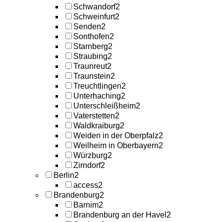
Schwandorf
2
Schweinfurt
2
Senden
2
Sonthofen
2
Starnberg
2
Straubing
2
Traunreut
2
Traunstein
2
Treuchtlingen
2
Unterhaching
2
Unterschleißheim
2
Vaterstetten
2
Waldkraiburg
2
Weiden in der Oberpfalz
2
Weilheim in Oberbayern
2
Würzburg
2
Zirndorf
2
Berlin
2
access
2
Brandenburg
2
Barnim
2
Brandenburg an der Havel
2