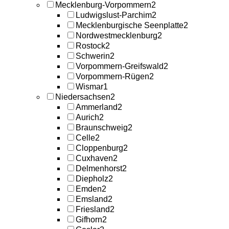
Mecklenburg-Vorpommern
2
Ludwigslust-Parchim
2
Mecklenburgische Seenplatte
2
Nordwestmecklenburg
2
Rostock
2
Schwerin
2
Vorpommern-Greifswald
2
Vorpommern-Rügen
2
Wismar
1
Niedersachsen
2
Ammerland
2
Aurich
2
Braunschweig
2
Celle
2
Cloppenburg
2
Cuxhaven
2
Delmenhorst
2
Diepholz
2
Emden
2
Emsland
2
Friesland
2
Gifhorn
2